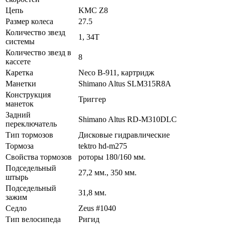
Цепь
KMC Z8
Размер колеса
27.5
Количество звезд
1, 34T
системы
Количество звезд в
8
кассете
Каретка
Neco B-911, картридж
Манетки
Shimano Altus SLM315R8A
Конструкция
Триггер
манеток
Задний
Shimano Altus RD-M310DLC
переключатель
Тип тормозов
Дисковые гидравлические
Тормоза
tektro hd-m275
Свойства тормозов
роторы 180/160 мм.
Подседельный
27,2 мм., 350 мм.
штырь
Подседельный
31,8 мм.
зажим
Седло
Zeus #1040
Тип велосипеда
Ригид