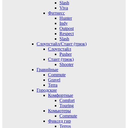
Slash
Viva
Фитнесс
Hunter
Indy
Outpost
Respect
Slash
Слоупстайл/Стант (трюк)
Слоупстайл
Pusher
Стант (трюк)
Shooter
Гравийные
Commute
Gravel
Terra
Городские
Комфортные
Comfort
Touring
Комьютеры
Commute
Фиксед гир
Terros