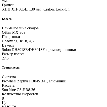
мм.
Грипсы
XHH XH-56BL, 130 мм., Craton, Lock-On
Колеса
Наименование ободов
Qijian MX-80S
Покрышки
Chaoyang H818, 4,5"
Втулки
Solon DH301SR/DH301SF, промподшипники
Размер колеса
27.5
Трансмиссия
Система
Prowheel Zephyr FD04S 34T, алюминий
Кассета
Sunshine CS-HR8-36
Количество скоростей
8
Цепь
KMC Z8