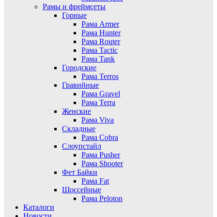
Рамы и фреймсеты
Горные
Рама Armer
Рама Hunter
Рама Router
Рама Tactic
Рама Tank
Городские
Рама Terros
Гравийные
Рама Gravel
Рама Terra
Женские
Рама Viva
Складные
Рама Cobra
Слоупстайл
Рама Pusher
Рама Shooter
Фет Байки
Рама Fat
Шоссейные
Рама Peloton
Каталоги
Новости