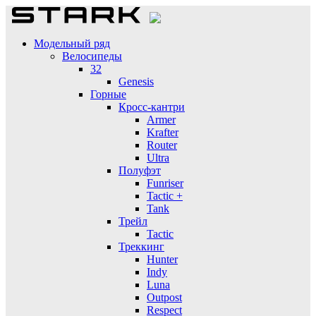
Модельный ряд
Велосипеды
32
Genesis
Горные
Кросс-кантри
Armer
Krafter
Router
Ultra
Полуфэт
Funriser
Tactic +
Tank
Трейл
Tactic
Треккинг
Hunter
Indy
Luna
Outpost
Respect