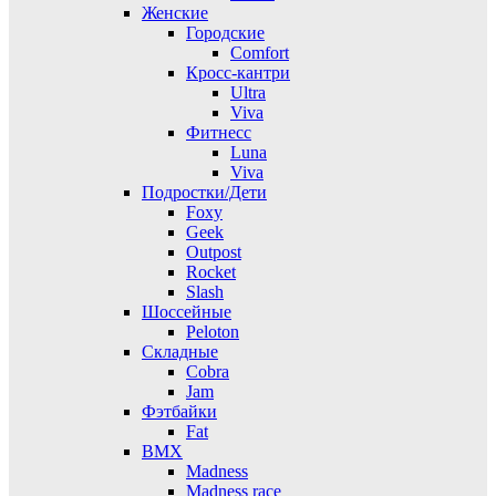
Женские
Городские
Comfort
Кросс-кантри
Ultra
Viva
Фитнесс
Luna
Viva
Подростки/Дети
Foxy
Geek
Outpost
Rocket
Slash
Шоссейные
Peloton
Складные
Cobra
Jam
Фэтбайки
Fat
BMX
Madness
Madness race