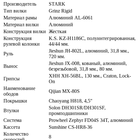
Производитель
STARK
Тип вилки
Grinz Rigid
Материал рамы
Алюминий AL-6061
Материал вилки
Алюминий
Конструкция вилки
Жесткая
Конструкция
K.S. KZ-H1186C, полуинтегрированная,
рулевой колонки
44/44 мм.
Jieshun JH-802L, алюминий, 31,8 мм.,
Руль
720 мм.
Jieshun JX-008, кованый, алюминий,
Вынос
безрезьбовой, 31,8 мм., 80 мм.
XHH XH-56BL, 130 мм., Craton, Lock-
Грипсы
On
Наименование
Qijian MX-80S
ободов
Покрышки
Chaoyang H818, 4,5"
Solon DH301SR/DH301SF,
Втулки
промподшипники
Система
Prowheel Zephyr FD04S 34T, алюминий
Кассета
Sunshine CS-HR8-36
Количество
8
скоростей