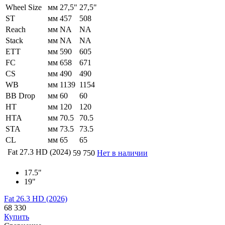
Wheel Size
мм
27,5"
27,5"
ST
мм
457
508
Reach
мм
NA
NA
Stack
мм
NA
NA
ETT
мм
590
605
FC
мм
658
671
CS
мм
490
490
WB
мм
1139
1154
BB Drop
мм
60
60
HT
мм
120
120
HTA
мм
70.5
70.5
STA
мм
73.5
73.5
CL
мм
65
65
Fat 27.3 HD (2024)
59 750
Нет в наличии
17.5"
19"
Fat 26.3 HD (2026)
68 330
Купить