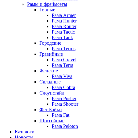
Рамы и фреймсеты
Горные
Рама Armer
Рама Hunter
Рама Router
Рама Tactic
Рама Tank
Городские
Рама Terros
Гравийные
Рама Gravel
Рама Terra
Женские
Рама Viva
Складные
Рама Cobra
Слоупстайл
Рама Pusher
Рама Shooter
Фет Байки
Рама Fat
Шоссейные
Рама Peloton
Каталоги
Новости