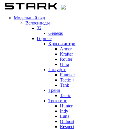
Модельный ряд
Велосипеды
32
Genesis
Горные
Кросс-кантри
Armer
Krafter
Router
Ultra
Полуфэт
Funriser
Tactic +
Tank
Трейл
Tactic
Треккинг
Hunter
Indy
Luna
Outpost
Respect