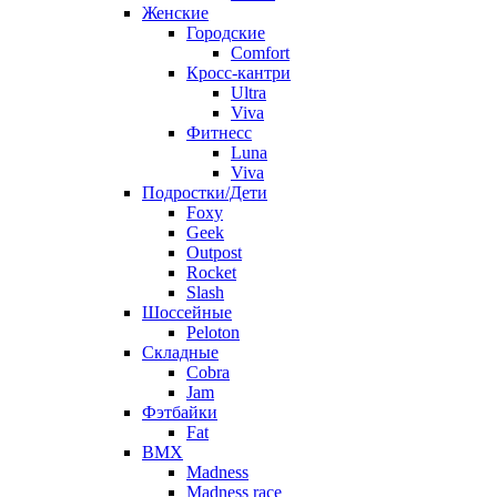
Женские
Городские
Comfort
Кросс-кантри
Ultra
Viva
Фитнесс
Luna
Viva
Подростки/Дети
Foxy
Geek
Outpost
Rocket
Slash
Шоссейные
Peloton
Складные
Cobra
Jam
Фэтбайки
Fat
BMX
Madness
Madness race