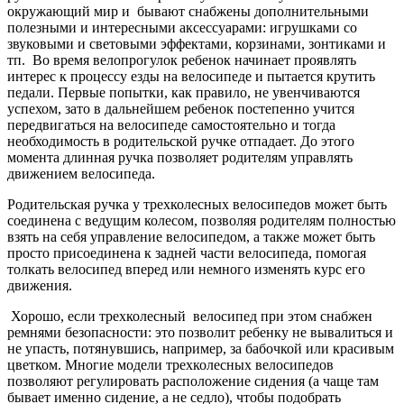
окружающий мир и бывают снабжены дополнительными
полезными и интересными аксессуарами: игрушками со
звуковыми и световыми эффектами, корзинами, зонтиками и
тп. Во время велопрогулок ребенок начинает проявлять
интерес к процессу езды на велосипеде и пытается крутить
педали. Первые попытки, как правило, не увенчиваются
успехом, зато в дальнейшем ребенок постепенно учится
передвигаться на велосипеде самостоятельно и тогда
необходимость в родительской ручке отпадает. До этого
момента длинная ручка позволяет родителям управлять
движением велосипеда.
Родительская ручка у трехколесных велосипедов может быть
соединена с ведущим колесом, позволяя родителям полностью
взять на себя управление велосипедом, а также может быть
просто присоединена к задней части велосипеда, помогая
толкать велосипед вперед или немного изменять курс его
движения.
Хорошо, если трехколесный велосипед при этом снабжен
ремнями безопасности: это позволит ребенку не вывалиться и
не упасть, потянувшись, например, за бабочкой или красивым
цветком. Многие модели трехколесных велосипедов
позволяют регулировать расположение сидения (а чаще там
бывает именно сидение, а не седло), чтобы подобрать