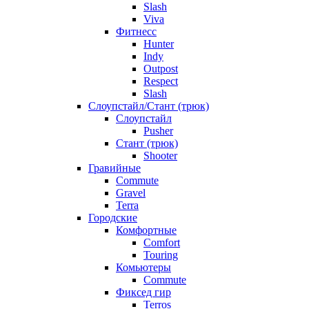
Slash
Viva
Фитнесс
Hunter
Indy
Outpost
Respect
Slash
Слоупстайл/Стант (трюк)
Слоупстайл
Pusher
Стант (трюк)
Shooter
Гравийные
Commute
Gravel
Terra
Городские
Комфортные
Comfort
Touring
Комьютеры
Commute
Фиксед гир
Terros