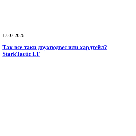
17.07.2026
Так все-таки двухподвес или хардтейл?
StarkTactic LT