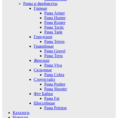
Рамы и фреймсеты
Горные
Рама Armer
Рама Hunter
Рама Router
Рама Tactic
Рама Tank
Городские
Рама Terros
Гравийные
Рама Gravel
Рама Terra
Женские
Рама Viva
Складные
Рама Cobra
Слоупстайл
Рама Pusher
Рама Shooter
Фет Байки
Рама Fat
Шоссейные
Рама Peloton
Каталоги
Новости