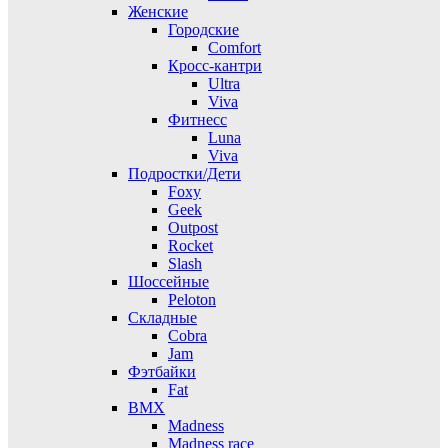
Женские
Городские
Comfort
Кросс-кантри
Ultra
Viva
Фитнесс
Luna
Viva
Подростки/Дети
Foxy
Geek
Outpost
Rocket
Slash
Шоссейные
Peloton
Складные
Cobra
Jam
Фэтбайки
Fat
BMX
Madness
Madness race