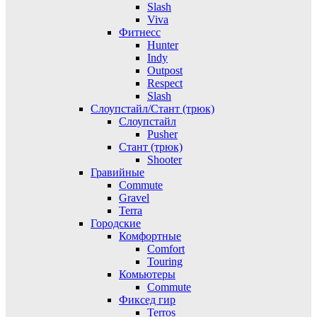
Slash
Viva
Фитнесс
Hunter
Indy
Outpost
Respect
Slash
Слоупстайл/Стант (трюк)
Слоупстайл
Pusher
Стант (трюк)
Shooter
Гравийные
Commute
Gravel
Terra
Городские
Комфортные
Comfort
Touring
Комьютеры
Commute
Фиксед гир
Terros