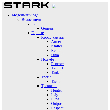
Модельный ряд
Велосипеды
32
Genesis
Горные
Кросс-кантри
Armer
Krafter
Router
Ultra
Полуфэт
Funriser
Tactic +
Tank
Трейл
Tactic
Треккинг
Hunter
Indy
Luna
Outpost
Respect