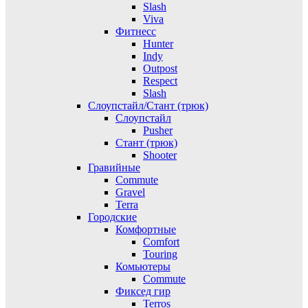
Slash
Viva
Фитнесс
Hunter
Indy
Outpost
Respect
Slash
Слоупстайл/Стант (трюк)
Слоупстайл
Pusher
Стант (трюк)
Shooter
Гравийные
Commute
Gravel
Terra
Городские
Комфортные
Comfort
Touring
Комьютеры
Commute
Фиксед гир
Terros