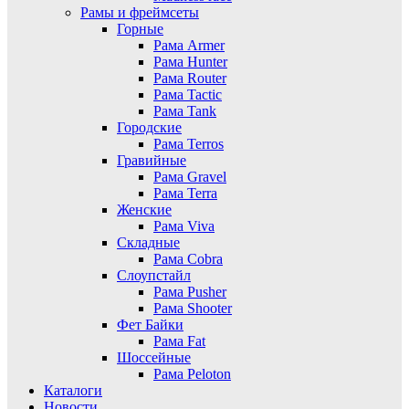
Рамы и фреймсеты
Горные
Рама Armer
Рама Hunter
Рама Router
Рама Tactic
Рама Tank
Городские
Рама Terros
Гравийные
Рама Gravel
Рама Terra
Женские
Рама Viva
Складные
Рама Cobra
Слоупстайл
Рама Pusher
Рама Shooter
Фет Байки
Рама Fat
Шоссейные
Рама Peloton
Каталоги
Новости