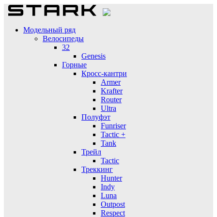
Модельный ряд
Велосипеды
32
Genesis
Горные
Кросс-кантри
Armer
Krafter
Router
Ultra
Полуфэт
Funriser
Tactic +
Tank
Трейл
Tactic
Треккинг
Hunter
Indy
Luna
Outpost
Respect