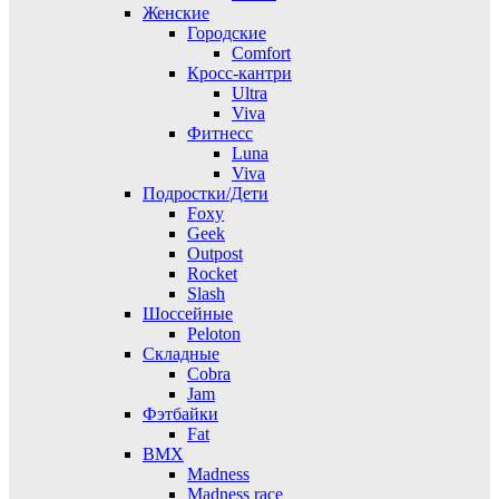
Женские
Городские
Comfort
Кросс-кантри
Ultra
Viva
Фитнесс
Luna
Viva
Подростки/Дети
Foxy
Geek
Outpost
Rocket
Slash
Шоссейные
Peloton
Складные
Cobra
Jam
Фэтбайки
Fat
BMX
Madness
Madness race