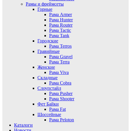
Рамы и фреймсеты
Горные
Рама Armer
Рама Hunter
Рама Router
Рама Tactic
Рама Tank
Городские
Рама Terros
Гравийные
Рама Gravel
Рама Terra
Женские
Рама Viva
Складные
Рама Cobra
Слоупстайл
Рама Pusher
Рама Shooter
Фет Байки
Рама Fat
Шоссейные
Рама Peloton
Каталоги
Новости