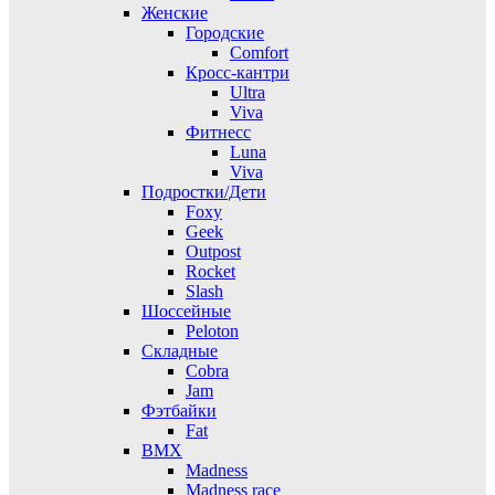
Женские
Городские
Comfort
Кросс-кантри
Ultra
Viva
Фитнесс
Luna
Viva
Подростки/Дети
Foxy
Geek
Outpost
Rocket
Slash
Шоссейные
Peloton
Складные
Cobra
Jam
Фэтбайки
Fat
BMX
Madness
Madness race