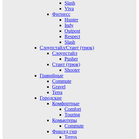
Slash
Viva
Фитнесс
Hunter
Indy
Outpost
Respect
Slash
Слоупстайл/Стант (трюк)
Слоупстайл
Pusher
Стант (трюк)
Shooter
Гравийные
Commute
Gravel
Terra
Городские
Комфортные
Comfort
Touring
Комьютеры
Commute
Фиксед гир
Terros