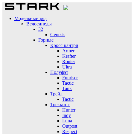
Модельный ряд
Велосипеды
32
Genesis
Горные
Кросс-кантри
Armer
Krafter
Router
Ultra
Полуфэт
Funriser
Tactic +
Tank
Трейл
Tactic
Треккинг
Hunter
Indy
Luna
Outpost
Respect