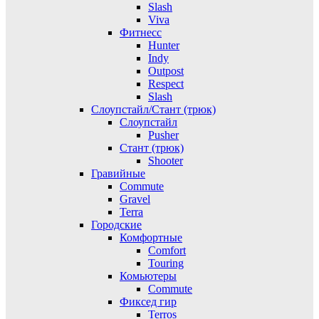
Slash
Viva
Фитнесс
Hunter
Indy
Outpost
Respect
Slash
Слоупстайл/Стант (трюк)
Слоупстайл
Pusher
Стант (трюк)
Shooter
Гравийные
Commute
Gravel
Terra
Городские
Комфортные
Comfort
Touring
Комьютеры
Commute
Фиксед гир
Terros