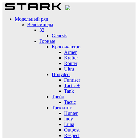
Модельный ряд
Велосипеды
32
Genesis
Горные
Кросс-кантри
Armer
Krafter
Router
Ultra
Полуфэт
Funriser
Tactic +
Tank
Трейл
Tactic
Треккинг
Hunter
Indy
Luna
Outpost
Respect