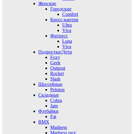
Женские
Городские
Comfort
Кросс-кантри
Ultra
Viva
Фитнесс
Luna
Viva
Подростки/Дети
Foxy
Geek
Outpost
Rocket
Slash
Шоссейные
Peloton
Складные
Cobra
Jam
Фэтбайки
Fat
BMX
Madness
Madness race