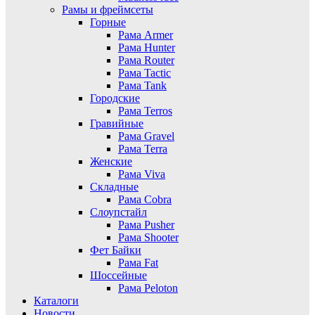
Рамы и фреймсеты
Горные
Рама Armer
Рама Hunter
Рама Router
Рама Tactic
Рама Tank
Городские
Рама Terros
Гравийные
Рама Gravel
Рама Terra
Женские
Рама Viva
Складные
Рама Cobra
Слоупстайл
Рама Pusher
Рама Shooter
Фет Байки
Рама Fat
Шоссейные
Рама Peloton
Каталоги
Новости