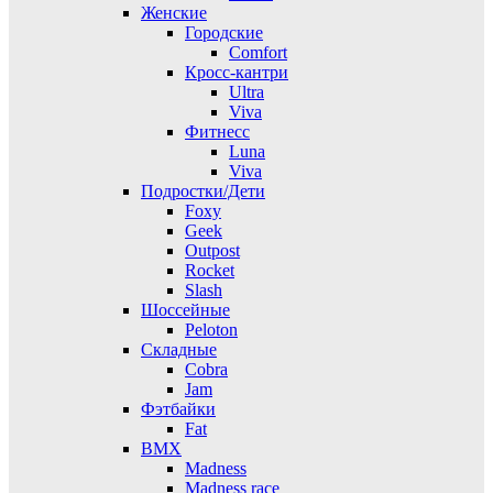
Женские
Городские
Comfort
Кросс-кантри
Ultra
Viva
Фитнесс
Luna
Viva
Подростки/Дети
Foxy
Geek
Outpost
Rocket
Slash
Шоссейные
Peloton
Складные
Cobra
Jam
Фэтбайки
Fat
BMX
Madness
Madness race