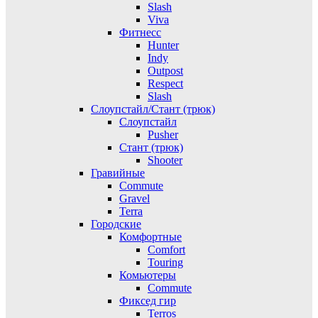
Slash
Viva
Фитнесс
Hunter
Indy
Outpost
Respect
Slash
Слоупстайл/Стант (трюк)
Слоупстайл
Pusher
Стант (трюк)
Shooter
Гравийные
Commute
Gravel
Terra
Городские
Комфортные
Comfort
Touring
Комьютеры
Commute
Фиксед гир
Terros