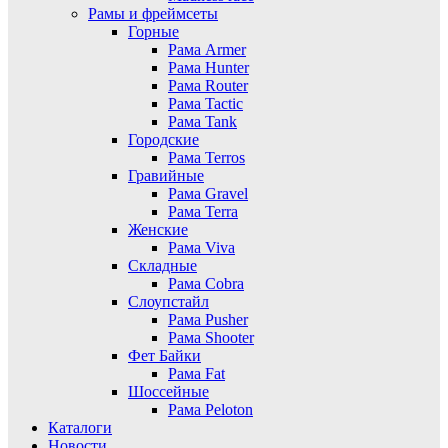
Рамы и фреймсеты
Горные
Рама Armer
Рама Hunter
Рама Router
Рама Tactic
Рама Tank
Городские
Рама Terros
Гравийные
Рама Gravel
Рама Terra
Женские
Рама Viva
Складные
Рама Cobra
Слоупстайл
Рама Pusher
Рама Shooter
Фет Байки
Рама Fat
Шоссейные
Рама Peloton
Каталоги
Новости