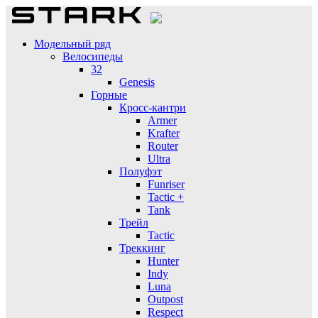
Модельный ряд
Велосипеды
32
Genesis
Горные
Кросс-кантри
Armer
Krafter
Router
Ultra
Полуфэт
Funriser
Tactic +
Tank
Трейл
Tactic
Треккинг
Hunter
Indy
Luna
Outpost
Respect