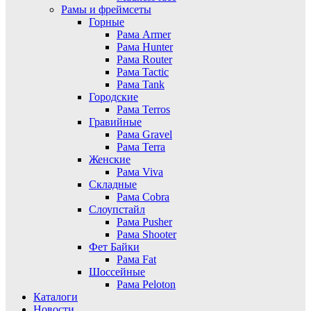
Рамы и фреймсеты
Горные
Рама Armer
Рама Hunter
Рама Router
Рама Tactic
Рама Tank
Городские
Рама Terros
Гравийные
Рама Gravel
Рама Terra
Женские
Рама Viva
Складные
Рама Cobra
Слоупстайл
Рама Pusher
Рама Shooter
Фет Байки
Рама Fat
Шоссейные
Рама Peloton
Каталоги
Новости