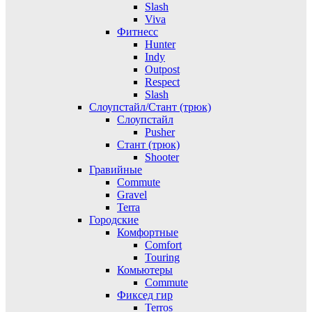
Slash
Viva
Фитнесс
Hunter
Indy
Outpost
Respect
Slash
Слоупстайл/Стант (трюк)
Слоупстайл
Pusher
Стант (трюк)
Shooter
Гравийные
Commute
Gravel
Terra
Городские
Комфортные
Comfort
Touring
Комьютеры
Commute
Фиксед гир
Terros