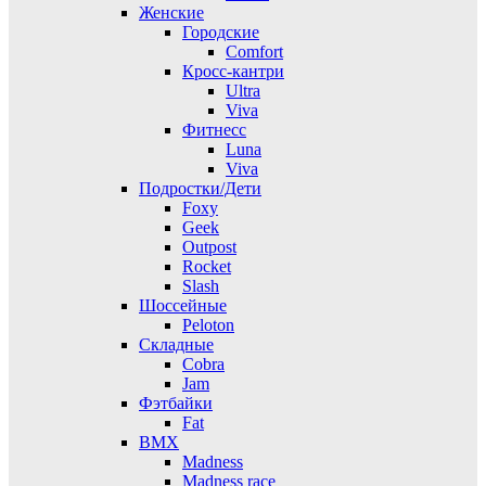
Женские
Городские
Comfort
Кросс-кантри
Ultra
Viva
Фитнесс
Luna
Viva
Подростки/Дети
Foxy
Geek
Outpost
Rocket
Slash
Шоссейные
Peloton
Складные
Cobra
Jam
Фэтбайки
Fat
BMX
Madness
Madness race