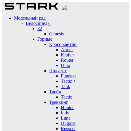
Модельный ряд
Велосипеды
32
Genesis
Горные
Кросс-кантри
Armer
Krafter
Router
Ultra
Полуфэт
Funriser
Tactic +
Tank
Трейл
Tactic
Треккинг
Hunter
Indy
Luna
Outpost
Respect