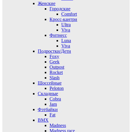
Женские
Городские
Comfort
Кросс-кантри
Ultra
Viva
Фитнесс
Luna
Viva
Подростки/Дети
Foxy
Geek
Outpost
Rocket
Slash
Шоссейные
Peloton
Складные
Cobra
Jam
Фэтбайки
Fat
BMX
Madness
Madness race