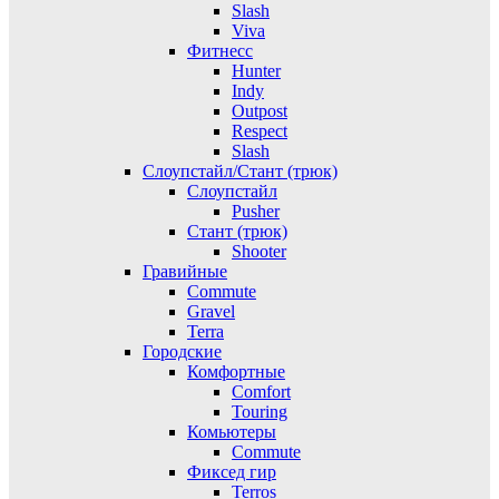
Slash
Viva
Фитнесс
Hunter
Indy
Outpost
Respect
Slash
Слоупстайл/Стант (трюк)
Слоупстайл
Pusher
Стант (трюк)
Shooter
Гравийные
Commute
Gravel
Terra
Городские
Комфортные
Comfort
Touring
Комьютеры
Commute
Фиксед гир
Terros