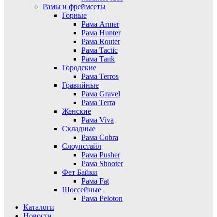
Рамы и фреймсеты
Горные
Рама Armer
Рама Hunter
Рама Router
Рама Tactic
Рама Tank
Городские
Рама Terros
Гравийные
Рама Gravel
Рама Terra
Женские
Рама Viva
Складные
Рама Cobra
Слоупстайл
Рама Pusher
Рама Shooter
Фет Байки
Рама Fat
Шоссейные
Рама Peloton
Каталоги
Новости