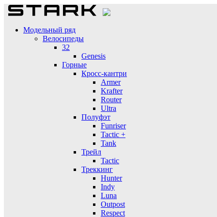
Модельный ряд
Велосипеды
32
Genesis
Горные
Кросс-кантри
Armer
Krafter
Router
Ultra
Полуфэт
Funriser
Tactic +
Tank
Трейл
Tactic
Треккинг
Hunter
Indy
Luna
Outpost
Respect