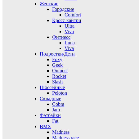
Женские
Городские
Comfort
Кросс-кантри
Ultra
Viva
Фитнесс
Luna
Viva
Подростки/Дети
Foxy
Geek
Outpost
Rocket
Slash
Шоссейные
Peloton
Складные
Cobra
Jam
Фэтбайки
Fat
BMX
Madness
Madness race