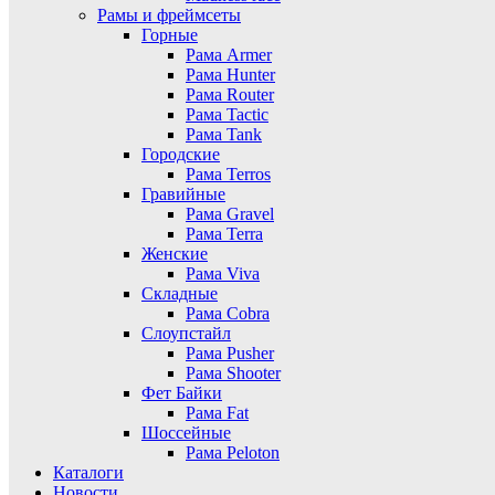
Рамы и фреймсеты
Горные
Рама Armer
Рама Hunter
Рама Router
Рама Tactic
Рама Tank
Городские
Рама Terros
Гравийные
Рама Gravel
Рама Terra
Женские
Рама Viva
Складные
Рама Cobra
Слоупстайл
Рама Pusher
Рама Shooter
Фет Байки
Рама Fat
Шоссейные
Рама Peloton
Каталоги
Новости