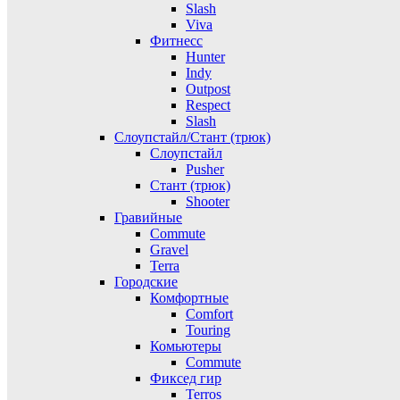
Slash
Viva
Фитнесс
Hunter
Indy
Outpost
Respect
Slash
Слоупстайл/Стант (трюк)
Слоупстайл
Pusher
Стант (трюк)
Shooter
Гравийные
Commute
Gravel
Terra
Городские
Комфортные
Comfort
Touring
Комьютеры
Commute
Фиксед гир
Terros