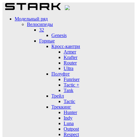
Модельный ряд
Велосипеды
32
Genesis
Горные
Кросс-кантри
Armer
Krafter
Router
Ultra
Полуфэт
Funriser
Tactic +
Tank
Трейл
Tactic
Треккинг
Hunter
Indy
Luna
Outpost
Respect