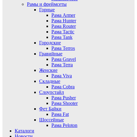
Рамы и фреймсеты
Горные
Рама Armer
Рама Hunter
Рама Router
Рама Tactic
Рама Tank
Городские
Рама Terros
Гравийные
Рама Gravel
Рама Terra
Женские
Рама Viva
Складные
Рама Cobra
Слоупстайл
Рама Pusher
Рама Shooter
Фет Байки
Рама Fat
Шоссейные
Рама Peloton
Каталоги
Новости