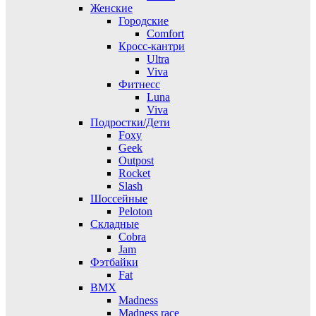
Женские
Городские
Comfort
Кросс-кантри
Ultra
Viva
Фитнесс
Luna
Viva
Подростки/Дети
Foxy
Geek
Outpost
Rocket
Slash
Шоссейные
Peloton
Складные
Cobra
Jam
Фэтбайки
Fat
BMX
Madness
Madness race