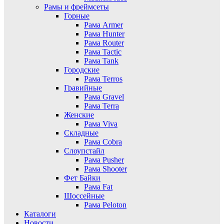
Рамы и фреймсеты
Горные
Рама Armer
Рама Hunter
Рама Router
Рама Tactic
Рама Tank
Городские
Рама Terros
Гравийные
Рама Gravel
Рама Terra
Женские
Рама Viva
Складные
Рама Cobra
Слоупстайл
Рама Pusher
Рама Shooter
Фет Байки
Рама Fat
Шоссейные
Рама Peloton
Каталоги
Новости