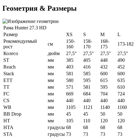
Геометрия & Размеры
Рама Hunter 27.3 HD
Размер
XS
S
M
L
Рекомендуемый
150-
158-
168-
см
173-182
рост
160
170
175
Колесо
дюйм
27,5"
27,5"
27,5"
27,5"
ST
мм
385
405
448
490
Reach
мм
403
416
432
452
Stack
мм
581
585
600
600
ETT
мм
580
595
615
635
ТТ
мм
571
581
595
610
FC
мм
669
684
704
724
CS
мм
440
440
440
440
WB
мм
1105
1121
1140
1160
BB Drop
мм
45
45
50
50
HT
мм
105
110
120
120
HTA
градусы
68
68
68
68
STA
градусы
73
73
73
73