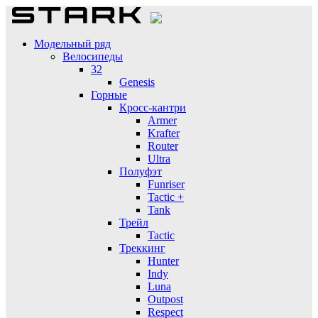
Модельный ряд
Велосипеды
32
Genesis
Горные
Кросс-кантри
Armer
Krafter
Router
Ultra
Полуфэт
Funriser
Tactic +
Tank
Трейл
Tactic
Треккинг
Hunter
Indy
Luna
Outpost
Respect