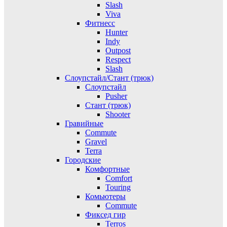
Slash
Viva
Фитнесс
Hunter
Indy
Outpost
Respect
Slash
Слоупстайл/Стант (трюк)
Слоупстайл
Pusher
Стант (трюк)
Shooter
Гравийные
Commute
Gravel
Terra
Городские
Комфортные
Comfort
Touring
Комьютеры
Commute
Фиксед гир
Terros