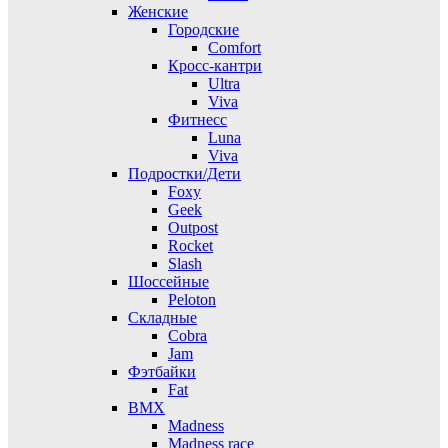
Женские
Городские
Comfort
Кросс-кантри
Ultra
Viva
Фитнесс
Luna
Viva
Подростки/Дети
Foxy
Geek
Outpost
Rocket
Slash
Шоссейные
Peloton
Складные
Cobra
Jam
Фэтбайки
Fat
BMX
Madness
Madness race