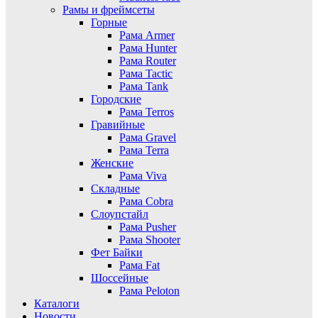
Рамы и фреймсеты
Горные
Рама Armer
Рама Hunter
Рама Router
Рама Tactic
Рама Tank
Городские
Рама Terros
Гравийные
Рама Gravel
Рама Terra
Женские
Рама Viva
Складные
Рама Cobra
Слоупстайл
Рама Pusher
Рама Shooter
Фет Байки
Рама Fat
Шоссейные
Рама Peloton
Каталоги
Новости