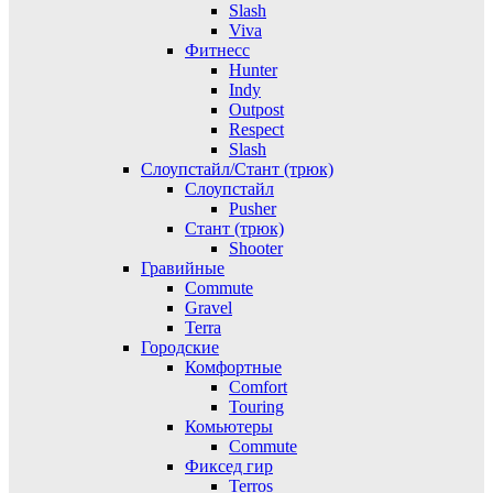
Slash
Viva
Фитнесс
Hunter
Indy
Outpost
Respect
Slash
Слоупстайл/Стант (трюк)
Слоупстайл
Pusher
Стант (трюк)
Shooter
Гравийные
Commute
Gravel
Terra
Городские
Комфортные
Comfort
Touring
Комьютеры
Commute
Фиксед гир
Terros