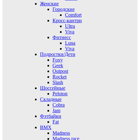
Женские
Городские
Comfort
Кросс-кантри
Ultra
Viva
Фитнесс
Luna
Viva
Подростки/Дети
Foxy
Geek
Outpost
Rocket
Slash
Шоссейные
Peloton
Складные
Cobra
Jam
Фэтбайки
Fat
BMX
Madness
Madness race