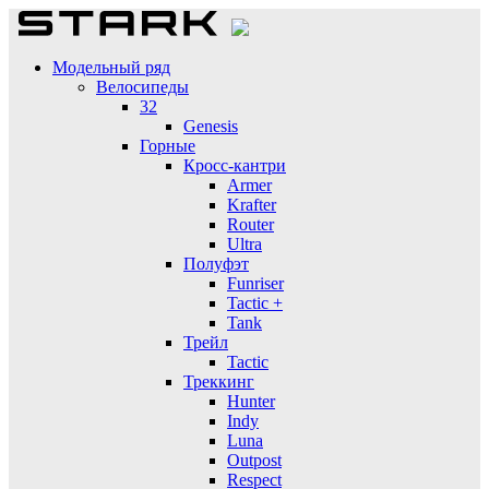
Модельный ряд
Велосипеды
32
Genesis
Горные
Кросс-кантри
Armer
Krafter
Router
Ultra
Полуфэт
Funriser
Tactic +
Tank
Трейл
Tactic
Треккинг
Hunter
Indy
Luna
Outpost
Respect