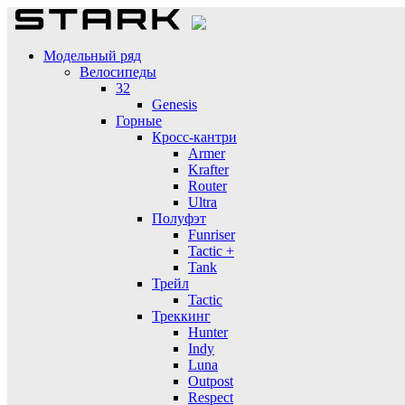
Модельный ряд
Велосипеды
32
Genesis
Горные
Кросс-кантри
Armer
Krafter
Router
Ultra
Полуфэт
Funriser
Tactic +
Tank
Трейл
Tactic
Треккинг
Hunter
Indy
Luna
Outpost
Respect