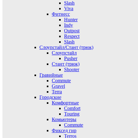
Slash
Viva
Фитнесс
Hunter
Indy
Outpost
Respect
Slash
Слоупстайл/Стант (трюк)
Слоупстайл
Pusher
Стант (трюк)
Shooter
Гравийные
Commute
Gravel
Terra
Городские
Комфортные
Comfort
Touring
Комьютеры
Commute
Фиксед гир
Terros