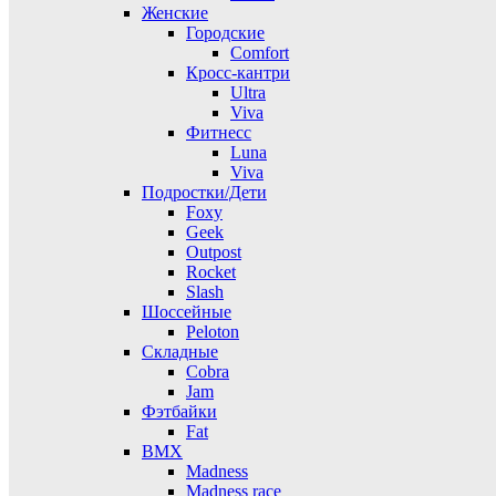
Женские
Городские
Comfort
Кросс-кантри
Ultra
Viva
Фитнесс
Luna
Viva
Подростки/Дети
Foxy
Geek
Outpost
Rocket
Slash
Шоссейные
Peloton
Складные
Cobra
Jam
Фэтбайки
Fat
BMX
Madness
Madness race