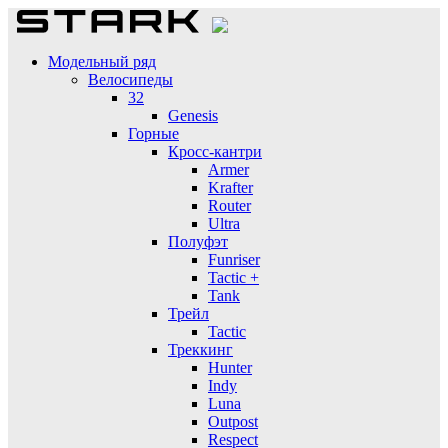
Модельный ряд
Велосипеды
32
Genesis
Горные
Кросс-кантри
Armer
Krafter
Router
Ultra
Полуфэт
Funriser
Tactic +
Tank
Трейл
Tactic
Треккинг
Hunter
Indy
Luna
Outpost
Respect