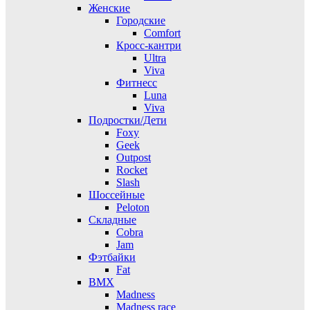
Женские
Городские
Comfort
Кросс-кантри
Ultra
Viva
Фитнесс
Luna
Viva
Подростки/Дети
Foxy
Geek
Outpost
Rocket
Slash
Шоссейные
Peloton
Складные
Cobra
Jam
Фэтбайки
Fat
BMX
Madness
Madness race