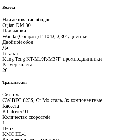
Колеса
Наименование ободов
Qijian DM-30
Покрышки
Wanda (Compass) P-1042, 2,30", цветные
Двойной обод
Да
Втулки
Kung Teng KT-M19R/M37F, промподшипники
Размер колеса
20
Трансмиссия
Система
CW BFC-823S, Cr-Mo сталь, 3х компонентные
Кассета
KT driver 9T
Количество скоростей
1
Цепь
KMC HL-1
Количество звезд системы