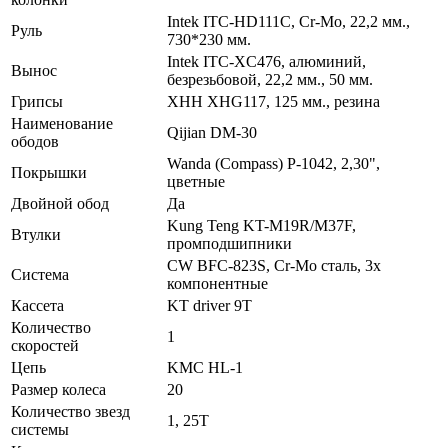
Intek ITC-HD111C, Cr-Mo, 22,2 мм.,
Руль
730*230 мм.
Intek ITC-XC476, алюминий,
Вынос
безрезьбовой, 22,2 мм., 50 мм.
Грипсы
XHH XHG117, 125 мм., резина
Наименование
Qijian DM-30
ободов
Wanda (Compass) P-1042, 2,30",
Покрышки
цветные
Двойной обод
Да
Kung Teng KT-M19R/M37F,
Втулки
промподшипники
CW BFC-823S, Cr-Mo сталь, 3х
Система
компонентные
Кассета
KT driver 9T
Количество
1
скоростей
Цепь
KMC HL-1
Размер колеса
20
Количество звезд
1, 25T
системы