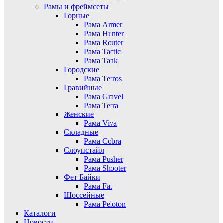
Рамы и фреймсеты
Горные
Рама Armer
Рама Hunter
Рама Router
Рама Tactic
Рама Tank
Городские
Рама Terros
Гравийные
Рама Gravel
Рама Terra
Женские
Рама Viva
Складные
Рама Cobra
Слоупстайл
Рама Pusher
Рама Shooter
Фет Байки
Рама Fat
Шоссейные
Рама Peloton
Каталоги
Новости