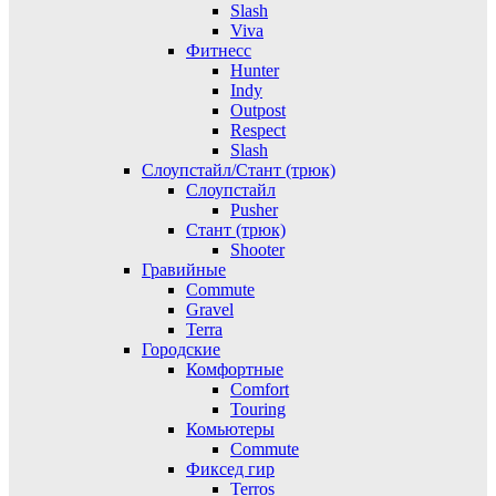
Slash
Viva
Фитнесс
Hunter
Indy
Outpost
Respect
Slash
Слоупстайл/Стант (трюк)
Слоупстайл
Pusher
Стант (трюк)
Shooter
Гравийные
Commute
Gravel
Terra
Городские
Комфортные
Comfort
Touring
Комьютеры
Commute
Фиксед гир
Terros