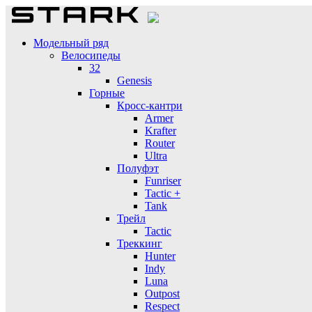
Модельный ряд
Велосипеды
32
Genesis
Горные
Кросс-кантри
Armer
Krafter
Router
Ultra
Полуфэт
Funriser
Tactic +
Tank
Трейл
Tactic
Треккинг
Hunter
Indy
Luna
Outpost
Respect