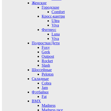
Женские
Городские
Comfort
Кросс-кантри
Ultra
Viva
Фитнесс
Luna
Viva
Подростки/Дети
Foxy
Geek
Outpost
Rocket
Slash
Шоссейные
Peloton
Складные
Cobra
Jam
Фэтбайки
Fat
BMX
Madness
Madness race