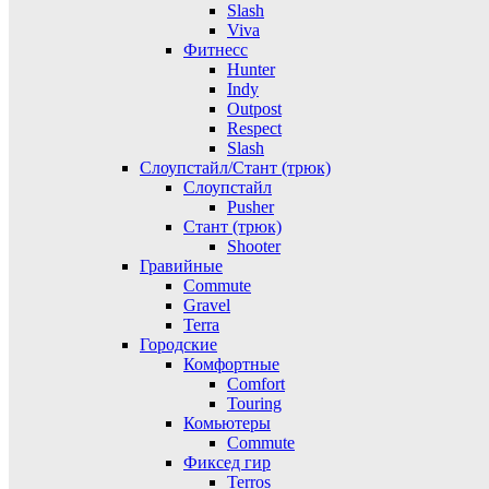
Slash
Viva
Фитнесс
Hunter
Indy
Outpost
Respect
Slash
Слоупстайл/Стант (трюк)
Слоупстайл
Pusher
Стант (трюк)
Shooter
Гравийные
Commute
Gravel
Terra
Городские
Комфортные
Comfort
Touring
Комьютеры
Commute
Фиксед гир
Terros