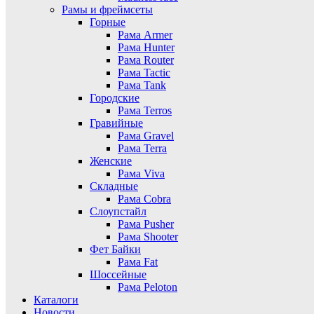
Рамы и фреймсеты
Горные
Рама Armer
Рама Hunter
Рама Router
Рама Tactic
Рама Tank
Городские
Рама Terros
Гравийные
Рама Gravel
Рама Terra
Женские
Рама Viva
Складные
Рама Cobra
Слоупстайл
Рама Pusher
Рама Shooter
Фет Байки
Рама Fat
Шоссейные
Рама Peloton
Каталоги
Новости