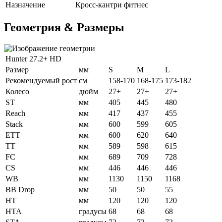
Назначение
Кросс-кантри фитнес
Геометрия & Размеры
Hunter 27.2+ HD
Размер
мм
S
M
L
Рекомендуемый рост
см
158-170
168-175
173-182
Колесо
дюйм
27+
27+
27+
ST
мм
405
445
480
Reach
мм
417
437
455
Stack
мм
600
599
605
ETT
мм
600
620
640
ТТ
мм
589
598
615
FC
мм
689
709
728
CS
мм
446
446
446
WB
мм
1130
1150
1168
BB Drop
мм
50
50
55
HT
мм
120
120
120
HTA
градусы
68
68
68