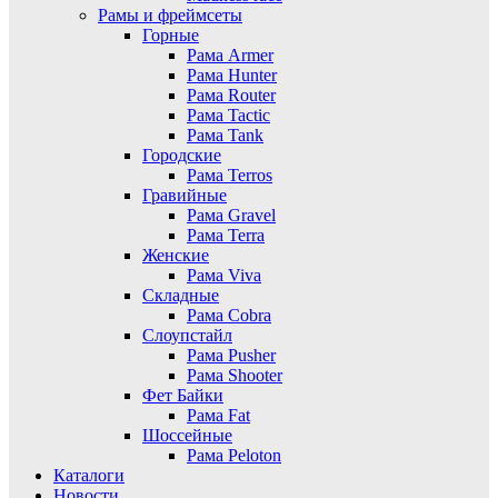
Рамы и фреймсеты
Горные
Рама Armer
Рама Hunter
Рама Router
Рама Tactic
Рама Tank
Городские
Рама Terros
Гравийные
Рама Gravel
Рама Terra
Женские
Рама Viva
Складные
Рама Cobra
Слоупстайл
Рама Pusher
Рама Shooter
Фет Байки
Рама Fat
Шоссейные
Рама Peloton
Каталоги
Новости