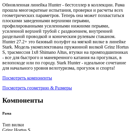
Обновленная линейка Hunter - бестселлер в коллекции. Рама
прошла многократные испытания, проверки и расчеты всех
геометрических параметров. Теперь она может похвастаться
плоскими заведенными верхними перьями,
профилированными усиленными нижними перьями,
усиленной верхней трубой с раздвоением, внутренней
раздельной проводкой и коническим рулевым стаканом.
Hunter 27.2+ это базовый полуфэт на мягкой вилке в линейке
Stark. Модель укомплектована пружинной вилкой Grinz Hortus
S, трасмиссия 1х8 Shimano Altus, втулки на промподшипниках
- все для быстрого и маневренного катания на прогулках, в
велопоходе или по городу. Stark Hunter - идеальное сочетание
для начального уровня велотуризма, прогулок и спорта!
Посмотреть компоненты
Посмотреть геометрию & Размеры
Компоненты
Рама
Тип вилки
Grinz Hortus S