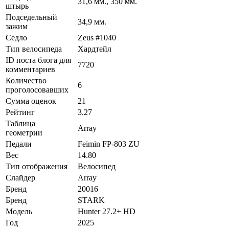
31,6 мм., 350 мм.
штырь
Подседельный
34,9 мм.
зажим
Седло
Zeus #1040
Тип велосипеда
Хардтейл
ID поста блога для
7720
комментариев
Количество
6
проголосовавших
Сумма оценок
21
Рейтинг
3.27
Таблица
Array
геометрии
Педали
Feimin FP-803 ZU
Вес
14.80
Тип отображения
Велосипед
Слайдер
Array
Бренд
20016
Бренд
STARK
Модель
Hunter 27.2+ HD
Год
2025