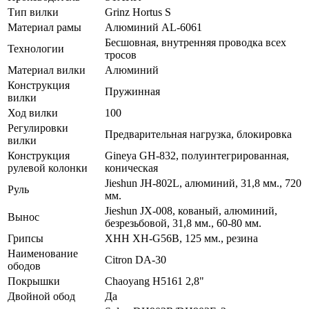
Тип вилки
Grinz Hortus S
Материал рамы
Алюминий AL-6061
Бесшовная, внутренняя проводка всех
Технологии
тросов
Материал вилки
Алюминий
Конструкция
Пружинная
вилки
Ход вилки
100
Регулировки
Предварительная нагрузка, блокировка
вилки
Конструкция
Gineya GH-832, полуинтегрированная,
рулевой колонки
коническая
Jieshun JH-802L, алюминий, 31,8 мм., 720
Руль
мм.
Jieshun JX-008, кованый, алюминий,
Вынос
безрезьбовой, 31,8 мм., 60-80 мм.
Грипсы
XHH XH-G56B, 125 мм., резина
Наименование
Citron DA-30
ободов
Покрышки
Chaoyang H5161 2,8"
Двойной обод
Да