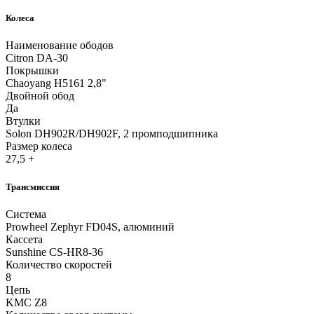
Колеса
Наименование ободов
Citron DA-30
Покрышки
Chaoyang H5161 2,8"
Двойной обод
Да
Втулки
Solon DH902R/DH902F, 2 промподшипника
Размер колеса
27,5 +
Трансмиссия
Система
Prowheel Zephyr FD04S, алюминий
Кассета
Sunshine CS-HR8-36
Количество скоростей
8
Цепь
KMC Z8