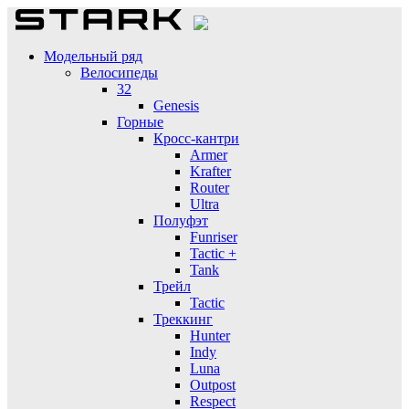
Модельный ряд
Велосипеды
32
Genesis
Горные
Кросс-кантри
Armer
Krafter
Router
Ultra
Полуфэт
Funriser
Tactic +
Tank
Трейл
Tactic
Треккинг
Hunter
Indy
Luna
Outpost
Respect