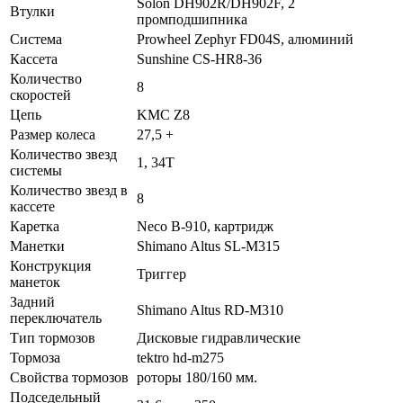
Solon DH902R/DH902F, 2
Втулки
промподшипника
Система
Prowheel Zephyr FD04S, алюминий
Кассета
Sunshine CS-HR8-36
Количество
8
скоростей
Цепь
KMC Z8
Размер колеса
27,5 +
Количество звезд
1, 34Т
системы
Количество звезд в
8
кассете
Каретка
Neco B-910, картридж
Манетки
Shimano Altus SL-M315
Конструкция
Триггер
манеток
Задний
Shimano Altus RD-M310
переключатель
Тип тормозов
Дисковые гидравлические
Тормоза
tektro hd-m275
Свойства тормозов
роторы 180/160 мм.
Подседельный