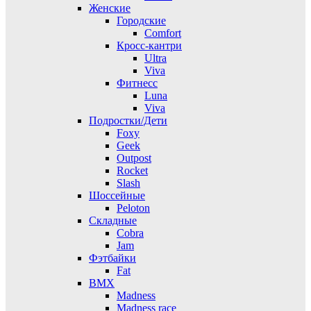
Женские
Городские
Comfort
Кросс-кантри
Ultra
Viva
Фитнесс
Luna
Viva
Подростки/Дети
Foxy
Geek
Outpost
Rocket
Slash
Шоссейные
Peloton
Складные
Cobra
Jam
Фэтбайки
Fat
BMX
Madness
Madness race