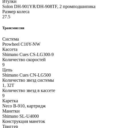
Втулки
Solon DH-901YR/DH-908TF, 2 промподшипика
Размер колеса
27.5
Трансмиссия
Система
Prowheel C10Y-NW
Кассета
Shimano Cues CS-LG300-9
Количество скоростей
9
Цепь
Shimano Cues CN-LG500
Количество звезд системы
1, 32T
Количество звезд в кассете
9
Каретка
Neco B-910, картридж
Манетки
Shimano SL-U4000
Конструкция манеток
Триггер