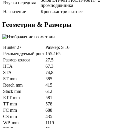
Solon DH-901YR/DH-908TF, 2
Втулка передняя
промподшипика
Назначение
Кросс-кантри фитнес
Геометрия & Размеры
Hunter 27
Размер: S 16
Рекомендуемый рост
155-165
Размер колеса
27,5
HTA
67,3
STA
74,8
ST mm
385
Reach mm
415
Stack mm
612
ETT mm
581
TT mm
578
FC mm
688
CS mm
435
WB mm
1119