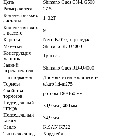
Цепь
Shimano Cues CN-LG500
Размер колеса
27.5
Количество звезд
1, 32T
системы
Количество звезд
9
в кассете
Каретка
Neco B-910, картридж
Манетки
Shimano SL-U4000
Конструкция
Триггер
манеток
Задний
Shimano Cues RD-U4000
переключатель
Тип тормозов
Дисковые гидравлические
Тормоза
tektro hd-m275
Свойства
роторы 180/160 мм.
тормозов
Подседельный
30,9 мм., 400 мм.
штырь
Подседельный
34,9 мм.
зажим
Седло
K.SAN K722
Тип велосипеда
Хардтейл