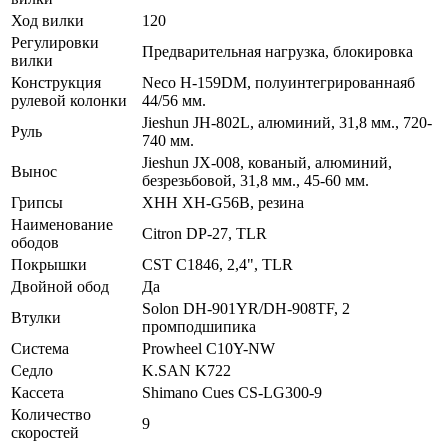
Ход вилки
120
Регулировки
Предварительная нагрузка, блокировка
вилки
Конструкция
Neco H-159DM, полуинтегрированнаяб
рулевой колонки
44/56 мм.
Jieshun JH-802L, алюминий, 31,8 мм., 720-
Руль
740 мм.
Jieshun JX-008, кованый, алюминий,
Вынос
безрезьбовой, 31,8 мм., 45-60 мм.
Грипсы
XHH XH-G56B, резина
Наименование
Citron DP-27, TLR
ободов
Покрышки
CST C1846, 2,4", TLR
Двойной обод
Да
Solon DH-901YR/DH-908TF, 2
Втулки
промподшипика
Система
Prowheel C10Y-NW
Седло
K.SAN K722
Кассета
Shimano Cues CS-LG300-9
Количество
9
скоростей