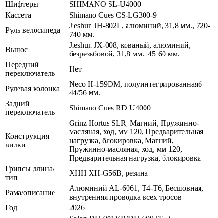
Шифтеры
SHIMANO SL-U4000
Кассета
Shimano Cues CS-LG300-9
Jieshun JH-802L, алюминий, 31,8 мм., 720-
Руль велосипеда
740 мм.
Jieshun JX-008, кованый, алюминий,
Вынос
безрезьбовой, 31,8 мм., 45-60 мм.
Передний
Нет
переключатель
Neco H-159DM, полуинтегрированнаяб
Рулевая колонка
44/56 мм.
Задний
Shimano Cues RD-U4000
переключатель
Grinz Hortus SLR, Магний, Пружинно-
масляная, ход, мм 120, Предварительная
Конструкция
нагрузка, блокировка, Магний,
вилки
Пружинно-масляная, ход, мм 120,
Предварительная нагрузка, блокировка
Грипсы длина/
XHH XH-G56B, резина
тип
Алюминий AL-6061, T4-T6, Бесшовная,
Рама/описание
внутренняя проводка всех тросов
Год
2026