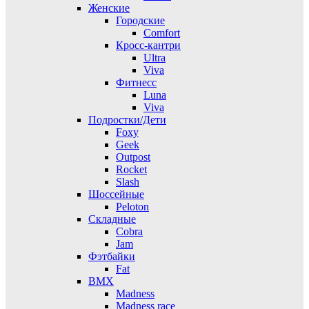
Женские
Городские
Comfort
Кросс-кантри
Ultra
Viva
Фитнесс
Luna
Viva
Подростки/Дети
Foxy
Geek
Outpost
Rocket
Slash
Шоссейные
Peloton
Складные
Cobra
Jam
Фэтбайки
Fat
BMX
Madness
Madness race