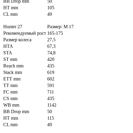
BB Drop mm
50
HT mm
105
CL mm
49
Hunter 27
Размер: M 17
Рекомендуемый рост
165-175
Размер колеса
27,5
HTA
67,3
STA
74,8
ST mm
420
Reach mm
435
Stack mm
619
ETT mm
602
TT mm
591
FC mm
711
CS mm
435
WB mm
1142
BB Drop mm
50
HT mm
115
CL mm
49