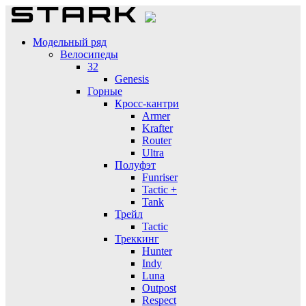
Модельный ряд
Велосипеды
32
Genesis
Горные
Кросс-кантри
Armer
Krafter
Router
Ultra
Полуфэт
Funriser
Tactic +
Tank
Трейл
Tactic
Треккинг
Hunter
Indy
Luna
Outpost
Respect