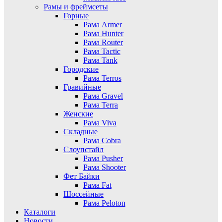
Рамы и фреймсеты
Горные
Рама Armer
Рама Hunter
Рама Router
Рама Tactic
Рама Tank
Городские
Рама Terros
Гравийные
Рама Gravel
Рама Terra
Женские
Рама Viva
Складные
Рама Cobra
Слоупстайл
Рама Pusher
Рама Shooter
Фет Байки
Рама Fat
Шоссейные
Рама Peloton
Каталоги
Новости