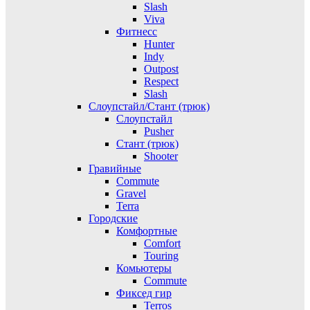
Slash
Viva
Фитнесс
Hunter
Indy
Outpost
Respect
Slash
Слоупстайл/Стант (трюк)
Слоупстайл
Pusher
Стант (трюк)
Shooter
Гравийные
Commute
Gravel
Terra
Городские
Комфортные
Comfort
Touring
Комьютеры
Commute
Фиксед гир
Terros