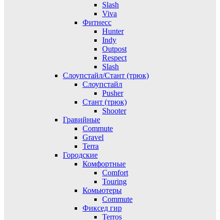
Slash
Viva
Фитнесс
Hunter
Indy
Outpost
Respect
Slash
Слоупстайл/Стант (трюк)
Слоупстайл
Pusher
Стант (трюк)
Shooter
Гравийные
Commute
Gravel
Terra
Городские
Комфортные
Comfort
Touring
Комьютеры
Commute
Фиксед гир
Terros