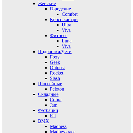
Женские
Городские
Comfort
Кросс-кантри
Ultra
Viva
Фитнесс
Luna
Viva
Подростки/Дети
Foxy
Geek
Outpost
Rocket
Slash
Шоссейные
Peloton
Складные
Cobra
Jam
Фэтбайки
Fat
BMX
Madness
Madness race