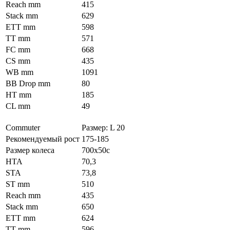
Reach mm
415
Stack mm
629
ETT mm
598
TT mm
571
FC mm
668
CS mm
435
WB mm
1091
BB Drop mm
80
HT mm
185
CL mm
49
Commuter
Размер: L 20
Рекомендуемый рост
175-185
Размер колеса
700x50c
HTA
70,3
STA
73,8
ST mm
510
Reach mm
435
Stack mm
650
ETT mm
624
TT mm
596