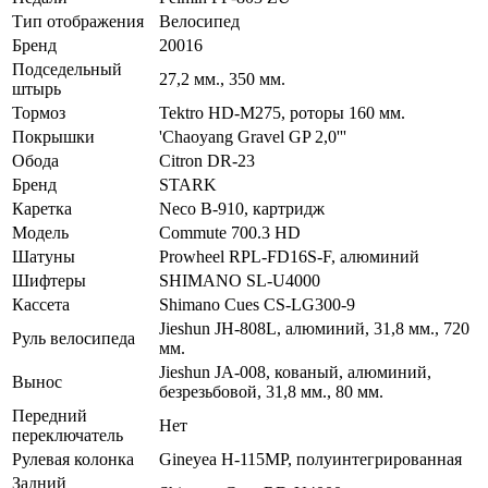
Тип отображения
Велосипед
Бренд
20016
Подседельный
27,2 мм., 350 мм.
штырь
Тормоз
Tektro HD-M275, роторы 160 мм.
Покрышки
'Chaoyang Gravel GP 2,0'''
Обода
Citron DR-23
Бренд
STARK
Каретка
Neco B-910, картридж
Модель
Commute 700.3 HD
Шатуны
Prowheel RPL-FD16S-F, алюминий
Шифтеры
SHIMANO SL-U4000
Кассета
Shimano Cues CS-LG300-9
Jieshun JH-808L, алюминий, 31,8 мм., 720
Руль велосипеда
мм.
Jieshun JA-008, кованый, алюминий,
Вынос
безрезьбовой, 31,8 мм., 80 мм.
Передний
Нет
переключатель
Рулевая колонка
Gineyea H-115MP, полуинтегрированная
Задний