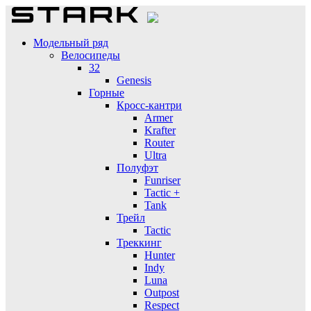
Модельный ряд
Велосипеды
32
Genesis
Горные
Кросс-кантри
Armer
Krafter
Router
Ultra
Полуфэт
Funriser
Tactic +
Tank
Трейл
Tactic
Треккинг
Hunter
Indy
Luna
Outpost
Respect