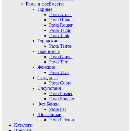
Рамы и фреймсеты
Горные
Рама Armer
Рама Hunter
Рама Router
Рама Tactic
Рама Tank
Городские
Рама Terros
Гравийные
Рама Gravel
Рама Terra
Женские
Рама Viva
Складные
Рама Cobra
Слоупстайл
Рама Pusher
Рама Shooter
Фет Байки
Рама Fat
Шоссейные
Рама Peloton
Каталоги
Новости