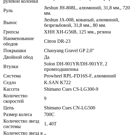
рулевой колонки
Jieshun JH-808L, алюминий, 31,8 мм., 720
Руль
мм.
Jieshun JA-008, кованый, алюминий,
Вынос
безрезьбовой, 31,8 мм., 80 мм.
Грипсы
XHH XH-G56B, 125 мм., резина
Наименование
Citron DR-23
ободов
Покрышки
Chaoyang Gravel GP 2,0"
Двойной обод
Да
Solon DH-901YR/DH-901YF, 2
Втулки
промподшипика
Система
Prowheel RPL-FD16S-F, алюминий
Седло
K.SAN K722
Кассета
Shimano Cues CS-LG300-9
Количество
9
скоростей
Цепь
Shimano Cues CN-LG500
Размер колеса
700С
Количество звезд
1, 40T
системы
Количество звезд в