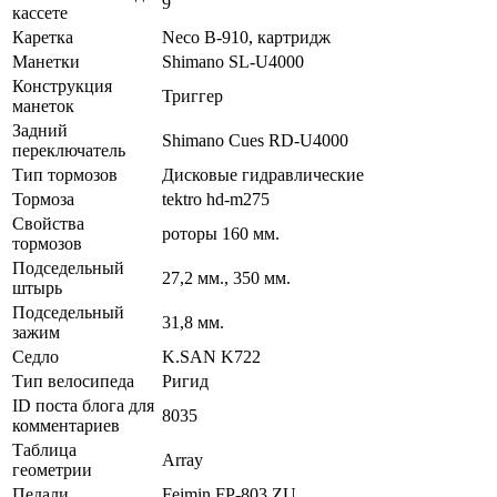
9
кассете
Каретка
Neco B-910, картридж
Манетки
Shimano SL-U4000
Конструкция
Триггер
манеток
Задний
Shimano Cues RD-U4000
переключатель
Тип тормозов
Дисковые гидравлические
Тормоза
tektro hd-m275
Свойства
роторы 160 мм.
тормозов
Подседельный
27,2 мм., 350 мм.
штырь
Подседельный
31,8 мм.
зажим
Седло
K.SAN K722
Тип велосипеда
Ригид
ID поста блога для
8035
комментариев
Таблица
Array
геометрии
Педали
Feimin FP-803 ZU