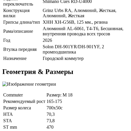
Shimano Cues RD-U4000
переключатель
Конструкция
Grinz Urbs RA, Алюминий, Жесткая,
вилки
Алюминий, Жесткая
Грипсы длина/тип
XHH XH-G56B, 125 мм., резина
Алюминий AL-6061, T4-T6, Бесшовная,
Рама/описание
внутренняя проводка всех тросов
Год
2026
Solon DH-901YR/DH-901YF, 2
Втулка передняя
промподшипика
Назначение
Городской коммутер
Геометрия & Размеры
Commuter
Размер: M 18
Рекомендуемый рост
165-175
Размер колеса
700x50c
HTA
70,3
STA
73,8
ST mm
470