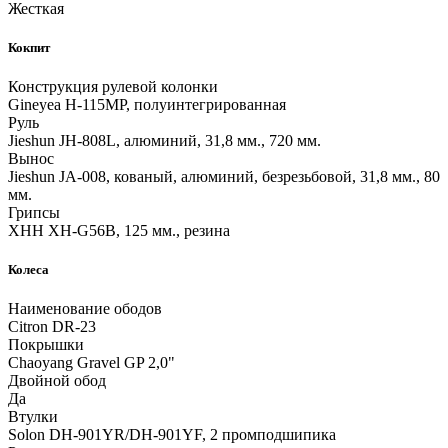
Жесткая
Кокпит
Конструкция рулевой колонки
Gineyea H-115MP, полуинтегрированная
Руль
Jieshun JH-808L, алюминий, 31,8 мм., 720 мм.
Вынос
Jieshun JA-008, кованый, алюминий, безрезьбовой, 31,8 мм., 80
мм.
Грипсы
XHH XH-G56B, 125 мм., резина
Колеса
Наименование ободов
Citron DR-23
Покрышки
Chaoyang Gravel GP 2,0"
Двойной обод
Да
Втулки
Solon DH-901YR/DH-901YF, 2 промподшипика