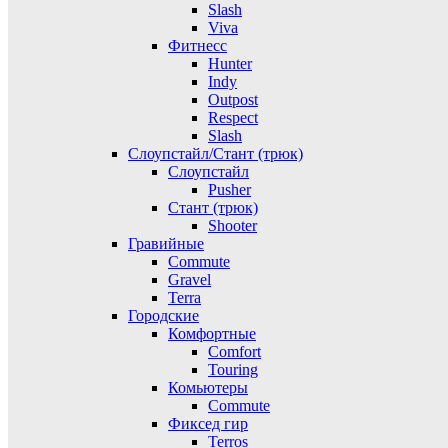
Slash
Viva
Фитнесс
Hunter
Indy
Outpost
Respect
Slash
Слоупстайл/Стант (трюк)
Слоупстайл
Pusher
Стант (трюк)
Shooter
Гравийные
Commute
Gravel
Terra
Городские
Комфортные
Comfort
Touring
Комьютеры
Commute
Фиксед гир
Terros