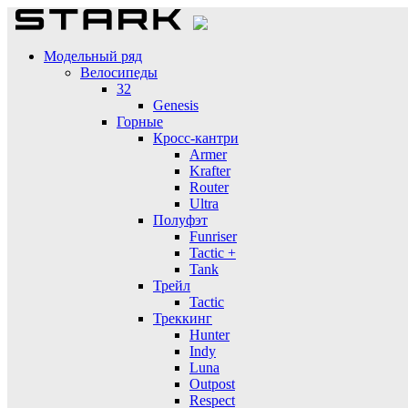
Модельный ряд
Велосипеды
32
Genesis
Горные
Кросс-кантри
Armer
Krafter
Router
Ultra
Полуфэт
Funriser
Tactic +
Tank
Трейл
Tactic
Треккинг
Hunter
Indy
Luna
Outpost
Respect