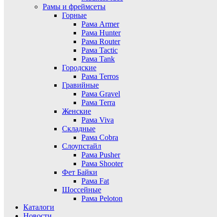
Рамы и фреймсеты
Горные
Рама Armer
Рама Hunter
Рама Router
Рама Tactic
Рама Tank
Городские
Рама Terros
Гравийные
Рама Gravel
Рама Terra
Женские
Рама Viva
Складные
Рама Cobra
Слоупстайл
Рама Pusher
Рама Shooter
Фет Байки
Рама Fat
Шоссейные
Рама Peloton
Каталоги
Новости