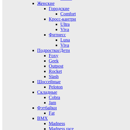
Женские
Городские
Comfort
Кросс-кантри
Ultra
Viva
Фитнесс
Luna
Viva
Подростки/Дети
Foxy
Geek
Outpost
Rocket
Slash
Шоссейные
Peloton
Складные
Cobra
Jam
Фэтбайки
Fat
BMX
Madness
Madness race