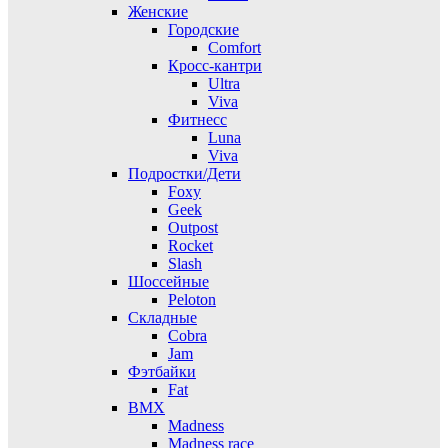
Женские
Городские
Comfort
Кросс-кантри
Ultra
Viva
Фитнесс
Luna
Viva
Подростки/Дети
Foxy
Geek
Outpost
Rocket
Slash
Шоссейные
Peloton
Складные
Cobra
Jam
Фэтбайки
Fat
BMX
Madness
Madness race