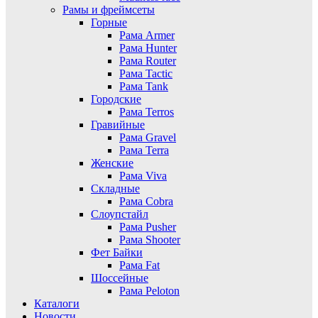
Рамы и фреймсеты
Горные
Рама Armer
Рама Hunter
Рама Router
Рама Tactic
Рама Tank
Городские
Рама Terros
Гравийные
Рама Gravel
Рама Terra
Женские
Рама Viva
Складные
Рама Cobra
Слоупстайл
Рама Pusher
Рама Shooter
Фет Байки
Рама Fat
Шоссейные
Рама Peloton
Каталоги
Новости