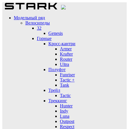
Модельный ряд
Велосипеды
32
Genesis
Горные
Кросс-кантри
Armer
Krafter
Router
Ultra
Полуфэт
Funriser
Tactic +
Tank
Трейл
Tactic
Треккинг
Hunter
Indy
Luna
Outpost
Respect