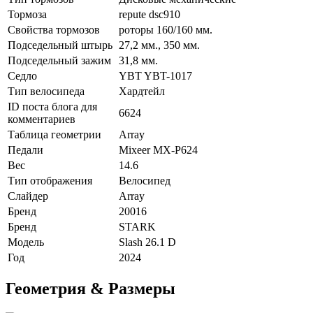
Тормоза
repute dsc910
Свойства тормозов
роторы 160/160 мм.
Подседельный штырь
27,2 мм., 350 мм.
Подседельный зажим
31,8 мм.
Седло
YBT YBT-1017
Тип велосипеда
Хардтейл
ID поста блога для
6624
комментариев
Таблица геометрии
Array
Педали
Mixeer MX-P624
Вес
14.6
Тип отображения
Велосипед
Слайдер
Array
Бренд
20016
Бренд
STARK
Модель
Slash 26.1 D
Год
2024
Геометрия & Размеры