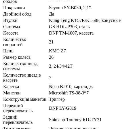
ободов
Покрышки
Seyoun SY-B030, 2,1"
Двойной обод
Да
Втулки
Kung Teng KT57R/KT68F, конусные
Система
GS HDL-P303, сталь
Кассета
DNP TM-1007, кассета
Количество
21
скоростей
Цепь
KMC Z7
Размер колеса
26
Количество звезд
3, 24/34/42T
системы
Количество звезд в
7
кассете
Каретка
Neco B-910, картридж
Манетки
Microshift TS-38-3*7
Конструкция манеток
Триггер
Передний
DNP LY-G819
переключатель
Задний
Shimano Tourney RD-TY21
переключатель
Тип тормозов
Дисковые механические