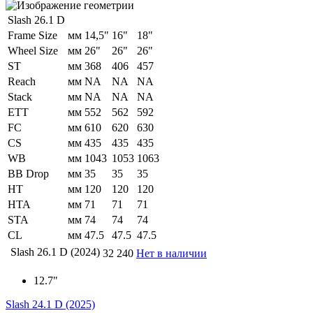
Slash 26.1 D
Frame Size
мм
14,5"
16"
18"
Wheel Size
мм
26"
26"
26"
ST
мм
368
406
457
Reach
мм
NA
NA
NA
Stack
мм
NA
NA
NA
ETT
мм
552
562
592
FC
мм
610
620
630
CS
мм
435
435
435
WB
мм
1043
1053
1063
BB Drop
мм
35
35
35
HT
мм
120
120
120
HTA
мм
71
71
71
STA
мм
74
74
74
CL
мм
47.5
47.5
47.5
Slash 26.1 D (2024)
32 240
Нет в наличии
12.7"
Slash 24.1 D (2025)