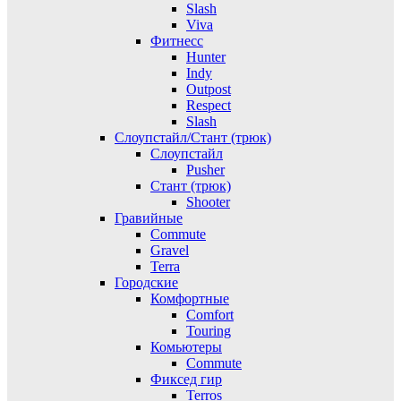
Slash
Viva
Фитнесс
Hunter
Indy
Outpost
Respect
Slash
Слоупстайл/Стант (трюк)
Слоупстайл
Pusher
Стант (трюк)
Shooter
Гравийные
Commute
Gravel
Terra
Городские
Комфортные
Comfort
Touring
Комьютеры
Commute
Фиксед гир
Terros