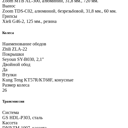
Zoom MTB AL-300, алюминий, 31,8 мм., 720 мм.
Вынос
Zoom TDS-C02, алюминий, безрезьбовой, 31,8 мм., 60 мм.
Грипсы
Xieli G46-2, 125 мм., резина
Колеса
Наименование ободов
Zhili ZLA-22
Покрышки
Seyoun SY-B030, 2,1"
Двойной обод
Да
Втулки
Kung Teng KT57R/KT68F, конусные
Размер колеса
26
Трансмиссия
Система
GS HDL-P303, сталь
Кассета
DNP TM-1007, кассета