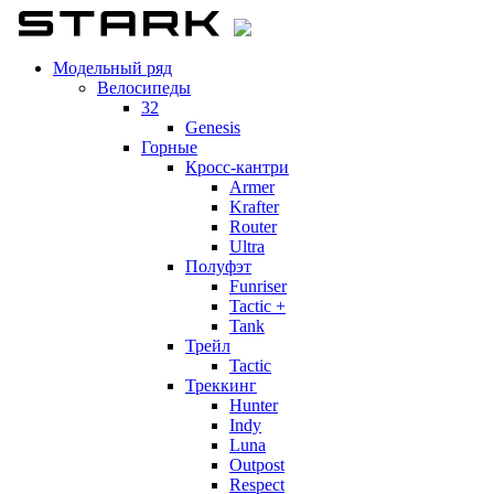
Модельный ряд
Велосипеды
32
Genesis
Горные
Кросс-кантри
Armer
Krafter
Router
Ultra
Полуфэт
Funriser
Tactic +
Tank
Трейл
Tactic
Треккинг
Hunter
Indy
Luna
Outpost
Respect