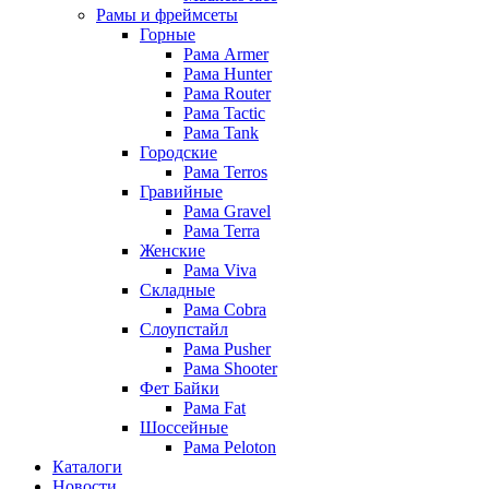
Рамы и фреймсеты
Горные
Рама Armer
Рама Hunter
Рама Router
Рама Tactic
Рама Tank
Городские
Рама Terros
Гравийные
Рама Gravel
Рама Terra
Женские
Рама Viva
Складные
Рама Cobra
Слоупстайл
Рама Pusher
Рама Shooter
Фет Байки
Рама Fat
Шоссейные
Рама Peloton
Каталоги
Новости