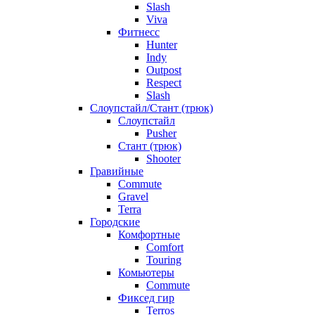
Slash
Viva
Фитнесс
Hunter
Indy
Outpost
Respect
Slash
Слоупстайл/Стант (трюк)
Слоупстайл
Pusher
Стант (трюк)
Shooter
Гравийные
Commute
Gravel
Terra
Городские
Комфортные
Comfort
Touring
Комьютеры
Commute
Фиксед гир
Terros