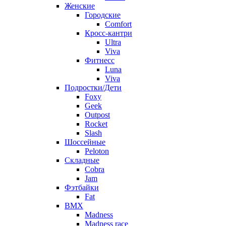
Женские
Городские
Comfort
Кросс-кантри
Ultra
Viva
Фитнесс
Luna
Viva
Подростки/Дети
Foxy
Geek
Outpost
Rocket
Slash
Шоссейные
Peloton
Складные
Cobra
Jam
Фэтбайки
Fat
BMX
Madness
Madness race