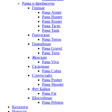
Рамы и фреймсеты
Горные
Рама Armer
Рама Hunter
Рама Router
Рама Tactic
Рама Tank
Городские
Рама Terros
Гравийные
Рама Gravel
Рама Terra
Женские
Рама Viva
Складные
Рама Cobra
Слоупстайл
Рама Pusher
Рама Shooter
Фет Байки
Рама Fat
Шоссейные
Рама Peloton
Каталоги
Новости