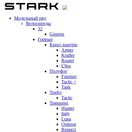
Модельный ряд
Велосипеды
32
Genesis
Горные
Кросс-кантри
Armer
Krafter
Router
Ultra
Полуфэт
Funriser
Tactic +
Tank
Трейл
Tactic
Треккинг
Hunter
Indy
Luna
Outpost
Respect