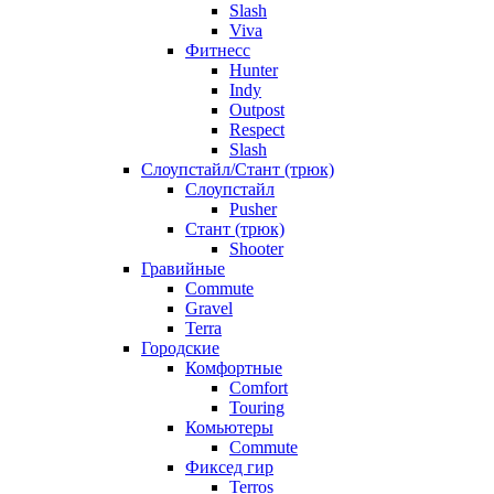
Slash
Viva
Фитнесс
Hunter
Indy
Outpost
Respect
Slash
Слоупстайл/Стант (трюк)
Слоупстайл
Pusher
Стант (трюк)
Shooter
Гравийные
Commute
Gravel
Terra
Городские
Комфортные
Comfort
Touring
Комьютеры
Commute
Фиксед гир
Terros