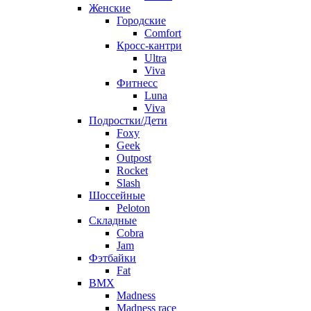
Женские
Городские
Comfort
Кросс-кантри
Ultra
Viva
Фитнесс
Luna
Viva
Подростки/Дети
Foxy
Geek
Outpost
Rocket
Slash
Шоссейные
Peloton
Складные
Cobra
Jam
Фэтбайки
Fat
BMX
Madness
Madness race