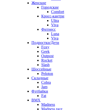
Женские
Городские
Comfort
Кросс-кантри
Ultra
Viva
Фитнесс
Luna
Viva
Подростки/Дети
Foxy
Geek
Outpost
Rocket
Slash
Шоссейные
Peloton
Складные
Cobra
Jam
Фэтбайки
Fat
BMX
Madness
Madness race