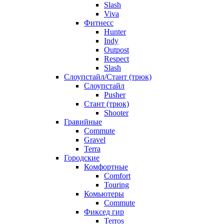
Slash
Viva
Фитнесс
Hunter
Indy
Outpost
Respect
Slash
Слоупстайл/Стант (трюк)
Слоупстайл
Pusher
Стант (трюк)
Shooter
Гравийные
Commute
Gravel
Terra
Городские
Комфортные
Comfort
Touring
Комьютеры
Commute
Фиксед гир
Terros