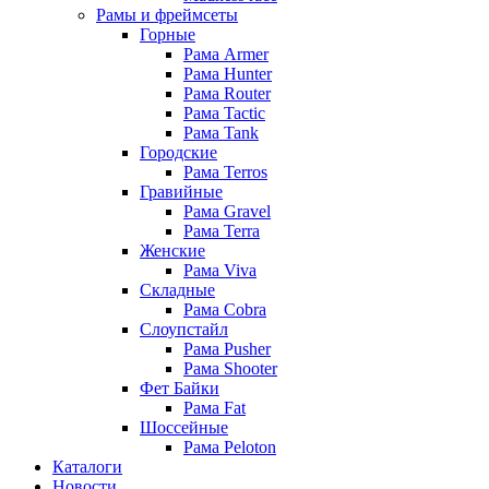
Рамы и фреймсеты
Горные
Рама Armer
Рама Hunter
Рама Router
Рама Tactic
Рама Tank
Городские
Рама Terros
Гравийные
Рама Gravel
Рама Terra
Женские
Рама Viva
Складные
Рама Cobra
Слоупстайл
Рама Pusher
Рама Shooter
Фет Байки
Рама Fat
Шоссейные
Рама Peloton
Каталоги
Новости