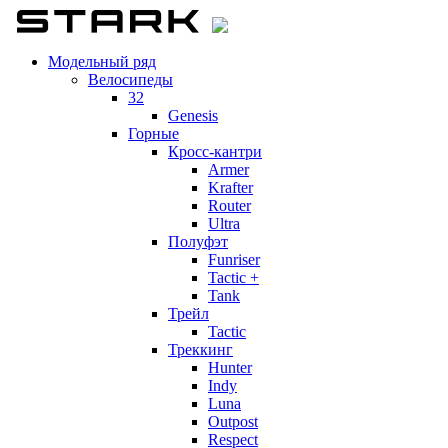
Модельный ряд
Велосипеды
32
Genesis
Горные
Кросс-кантри
Armer
Krafter
Router
Ultra
Полуфэт
Funriser
Tactic +
Tank
Трейл
Tactic
Треккинг
Hunter
Indy
Luna
Outpost
Respect