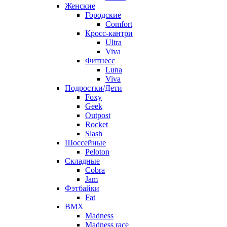
Женские
Городские
Comfort
Кросс-кантри
Ultra
Viva
Фитнесс
Luna
Viva
Подростки/Дети
Foxy
Geek
Outpost
Rocket
Slash
Шоссейные
Peloton
Складные
Cobra
Jam
Фэтбайки
Fat
BMX
Madness
Madness race