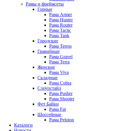
Рамы и фреймсеты
Горные
Рама Armer
Рама Hunter
Рама Router
Рама Tactic
Рама Tank
Городские
Рама Terros
Гравийные
Рама Gravel
Рама Terra
Женские
Рама Viva
Складные
Рама Cobra
Слоупстайл
Рама Pusher
Рама Shooter
Фет Байки
Рама Fat
Шоссейные
Рама Peloton
Каталоги
Новости