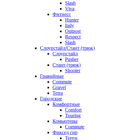
Slash
Viva
Фитнесс
Hunter
Indy
Outpost
Respect
Slash
Слоупстайл/Стант (трюк)
Слоупстайл
Pusher
Стант (трюк)
Shooter
Гравийные
Commute
Gravel
Terra
Городские
Комфортные
Comfort
Touring
Комьютеры
Commute
Фиксед гир
Terros