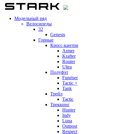
Модельный ряд
Велосипеды
32
Genesis
Горные
Кросс-кантри
Armer
Krafter
Router
Ultra
Полуфэт
Funriser
Tactic +
Tank
Трейл
Tactic
Треккинг
Hunter
Indy
Luna
Outpost
Respect