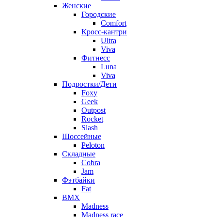
Женские
Городские
Comfort
Кросс-кантри
Ultra
Viva
Фитнесс
Luna
Viva
Подростки/Дети
Foxy
Geek
Outpost
Rocket
Slash
Шоссейные
Peloton
Складные
Cobra
Jam
Фэтбайки
Fat
BMX
Madness
Madness race