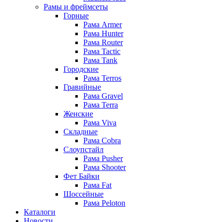
Рамы и фреймсеты
Горные
Рама Armer
Рама Hunter
Рама Router
Рама Tactic
Рама Tank
Городские
Рама Terros
Гравийные
Рама Gravel
Рама Terra
Женские
Рама Viva
Складные
Рама Cobra
Слоупстайл
Рама Pusher
Рама Shooter
Фет Байки
Рама Fat
Шоссейные
Рама Peloton
Каталоги
Новости