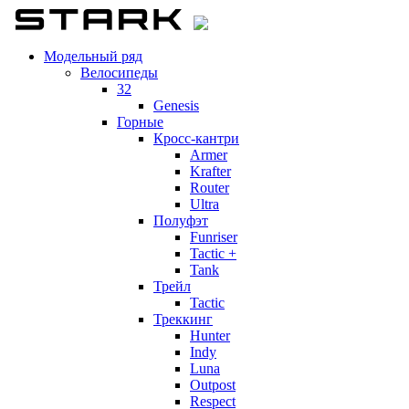
Модельный ряд
Велосипеды
32
Genesis
Горные
Кросс-кантри
Armer
Krafter
Router
Ultra
Полуфэт
Funriser
Tactic +
Tank
Трейл
Tactic
Треккинг
Hunter
Indy
Luna
Outpost
Respect