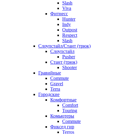
Slash
Viva
Фитнесс
Hunter
Indy
Outpost
Respect
Slash
Слоупстайл/Стант (трюк)
Слоупстайл
Pusher
Стант (трюк)
Shooter
Гравийные
Commute
Gravel
Terra
Городские
Комфортные
Comfort
Touring
Комьютеры
Commute
Фиксед гир
Terros