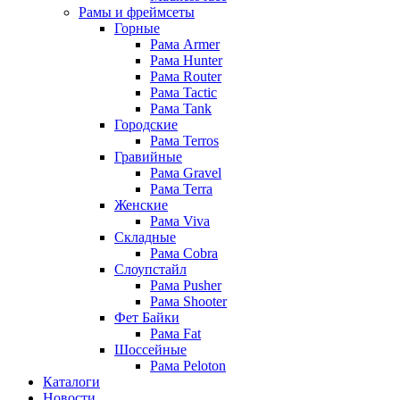
Рамы и фреймсеты
Горные
Рама Armer
Рама Hunter
Рама Router
Рама Tactic
Рама Tank
Городские
Рама Terros
Гравийные
Рама Gravel
Рама Terra
Женские
Рама Viva
Складные
Рама Cobra
Слоупстайл
Рама Pusher
Рама Shooter
Фет Байки
Рама Fat
Шоссейные
Рама Peloton
Каталоги
Новости