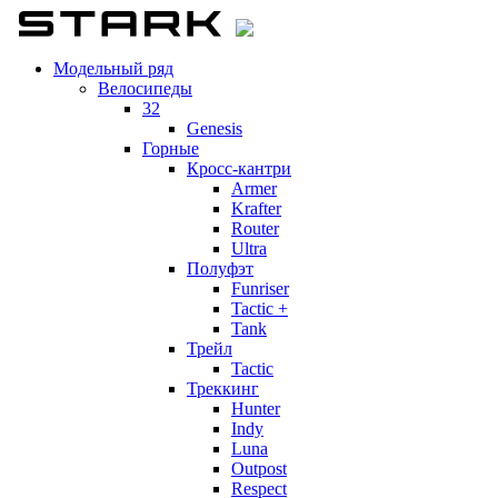
Модельный ряд
Велосипеды
32
Genesis
Горные
Кросс-кантри
Armer
Krafter
Router
Ultra
Полуфэт
Funriser
Tactic +
Tank
Трейл
Tactic
Треккинг
Hunter
Indy
Luna
Outpost
Respect