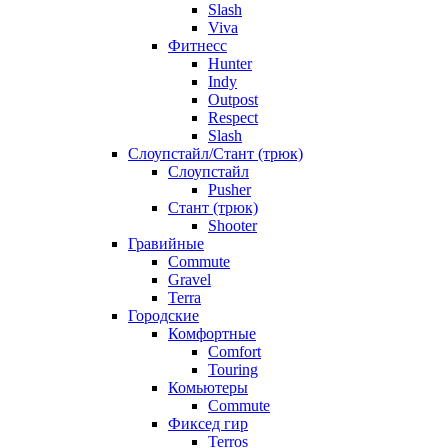
Slash
Viva
Фитнесс
Hunter
Indy
Outpost
Respect
Slash
Слоупстайл/Стант (трюк)
Слоупстайл
Pusher
Стант (трюк)
Shooter
Гравийные
Commute
Gravel
Terra
Городские
Комфортные
Comfort
Touring
Комьютеры
Commute
Фиксед гир
Terros