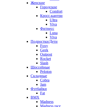
Женские
Городские
Comfort
Кросс-кантри
Ultra
Viva
Фитнесс
Luna
Viva
Подростки/Дети
Foxy
Geek
Outpost
Rocket
Slash
Шоссейные
Peloton
Складные
Cobra
Jam
Фэтбайки
Fat
BMX
Madness
Madness race