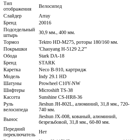
Тип
Велосипед
отображения
Слайдер
Array
Бренд
20016
Подседельный
30,9 мм., 400 мм.
штырь
Тормоз
Tektro HD-M275, роторы 180/160 мм.
Покрышки
'Chaoyang H-5129 2,2'''
Обода
Stark DA-18
Бренд
STARK
Каретка
Neco B-910, картридж
Модель
Indy 29.1 HD
Шатуны
Prowheel C10Y-NW
Шифтеры
Microshift TS-38
Кассета
Sunshine CS-HR8-36
Руль
Jieshun JH-802L, алюминий, 31,8 мм., 720-
велосипеда
740 мм.
Jieshun JX-008, кованый, алюминий,
Вынос
безрезьбовой, 31,8 мм., 60-80 мм.
Передний
Нет
переключатель