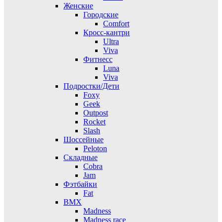
Женские
Городские
Comfort
Кросс-кантри
Ultra
Viva
Фитнесс
Luna
Viva
Подростки/Дети
Foxy
Geek
Outpost
Rocket
Slash
Шоссейные
Peloton
Складные
Cobra
Jam
Фэтбайки
Fat
BMX
Madness
Madness race