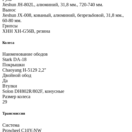
Jieshun JH-802L, алюминий, 31,8 мм., 720-740 мм.
Вынос
Jieshun JX-008, кованый, алюминий, безрезьбовой, 31,8 мм.,
60-80 мм.
Грипсы
XHH XH-G56B, резина
Колеса
Наименование ободов
Stark DA-18
Покрышки
Chaoyang H-5129 2,2"
Двойной обод
Да
Втулки
Solon DH802R/802F, конусные
Размер колеса
29
Трансмиссия
Система
Prowheel C10Y-NW