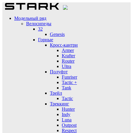
Модельный ряд
Велосипеды
32
Genesis
Горные
Кросс-кантри
Armer
Krafter
Router
Ultra
Полуфэт
Funriser
Tactic +
Tank
Трейл
Tactic
Треккинг
Hunter
Indy
Luna
Outpost
Respect