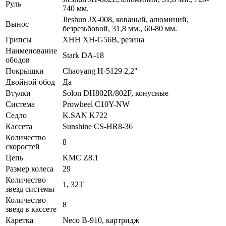
Руль
740 мм.
Jieshun JX-008, кованый, алюминий,
Вынос
безрезьбовой, 31,8 мм., 60-80 мм.
Грипсы
XHH XH-G56B, резина
Наименование
Stark DA-18
ободов
Покрышки
Chaoyang H-5129 2,2"
Двойной обод
Да
Втулки
Solon DH802R/802F, конусные
Система
Prowheel C10Y-NW
Седло
K.SAN K722
Кассета
Sunshine CS-HR8-36
Количество
8
скоростей
Цепь
KMC Z8.1
Размер колеса
29
Количество
1, 32T
звезд системы
Количество
8
звезд в кассете
Каретка
Neco B-910, картридж