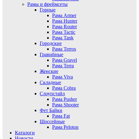
Рамы и фреймсеты
Горные
Рама Armer
Рама Hunter
Рама Router
Рама Tactic
Рама Tank
Городские
Рама Terros
Гравийные
Рама Gravel
Рама Terra
Женские
Рама Viva
Складные
Рама Cobra
Слоупстайл
Рама Pusher
Рама Shooter
Фет Байки
Рама Fat
Шоссейные
Рама Peloton
Каталоги
Новости