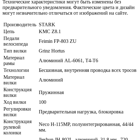
Технические характеристики могут быть изменены без
предварительного уведомления. Фактические цвета и дизайн
могут незначительно отличаться от изображений на сайте.
Производитель
STARK
Цепь
KMC Z8.1
Педали
Feimin FP-803 ZU
велосипеда
Тип вилки
Grinz Hortus
Материал
Алюминий AL-6061, T4-T6
рамы
Технологии
Бесшовная, внутренняя проводка всех тросов
Материал
Алюминий
вилки
Конструкция
Пружинная
вилки
Ход вилки
100
Регулировки
Предварительная нагрузка, блокировка
вилки
Конструкция
Neco H-115MP, полуинтегрированная, 44/44
рулевой
мм.
колонки
Jieshun JH-802L, алюминий, 31,8 мм., 720-