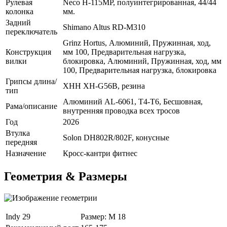
Рулевая
Neco H-115MP, полуинтегрированная, 44/44
колонка
мм.
Задний
Shimano Altus RD-M310
переключатель
Grinz Hortus, Алюминий, Пружинная, ход,
Конструкция
мм 100, Предварительная нагрузка,
вилки
блокировка, Алюминий, Пружинная, ход, мм
100, Предварительная нагрузка, блокировка
Грипсы длина/
XHH XH-G56B, резина
тип
Алюминий AL-6061, T4-T6, Бесшовная,
Рама/описание
внутренняя проводка всех тросов
Год
2026
Втулка
Solon DH802R/802F, конусные
передняя
Назначение
Кросс-кантри фитнес
Геометрия & Размеры
Indy 29
Размер: M 18