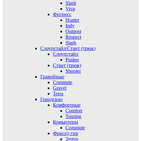
Slash
Viva
Фитнесс
Hunter
Indy
Outpost
Respect
Slash
Слоупстайл/Стант (трюк)
Слоупстайл
Pusher
Стант (трюк)
Shooter
Гравийные
Commute
Gravel
Terra
Городские
Комфортные
Comfort
Touring
Комьютеры
Commute
Фиксед гир
Terros