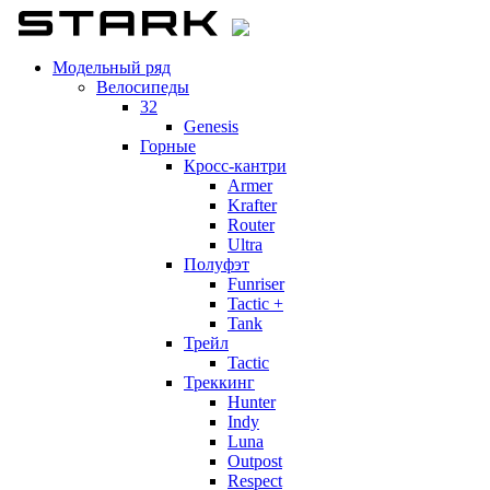
Модельный ряд
Велосипеды
32
Genesis
Горные
Кросс-кантри
Armer
Krafter
Router
Ultra
Полуфэт
Funriser
Tactic +
Tank
Трейл
Tactic
Треккинг
Hunter
Indy
Luna
Outpost
Respect