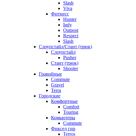
Slash
Viva
Фитнесс
Hunter
Indy
Outpost
Respect
Slash
Слоупстайл/Стант (трюк)
Слоупстайл
Pusher
Стант (трюк)
Shooter
Гравийные
Commute
Gravel
Terra
Городские
Комфортные
Comfort
Touring
Комьютеры
Commute
Фиксед гир
Terros