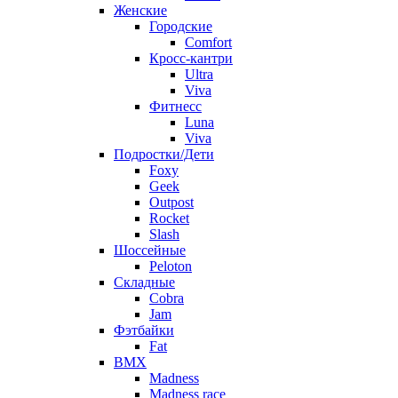
Женские
Городские
Comfort
Кросс-кантри
Ultra
Viva
Фитнесс
Luna
Viva
Подростки/Дети
Foxy
Geek
Outpost
Rocket
Slash
Шоссейные
Peloton
Складные
Cobra
Jam
Фэтбайки
Fat
BMX
Madness
Madness race