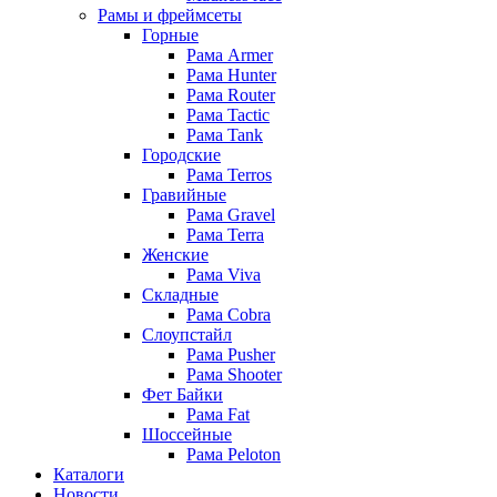
Рамы и фреймсеты
Горные
Рама Armer
Рама Hunter
Рама Router
Рама Tactic
Рама Tank
Городские
Рама Terros
Гравийные
Рама Gravel
Рама Terra
Женские
Рама Viva
Складные
Рама Cobra
Слоупстайл
Рама Pusher
Рама Shooter
Фет Байки
Рама Fat
Шоссейные
Рама Peloton
Каталоги
Новости