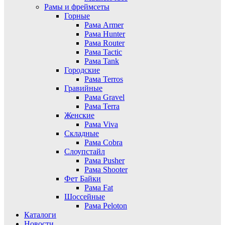
Рамы и фреймсеты
Горные
Рама Armer
Рама Hunter
Рама Router
Рама Tactic
Рама Tank
Городские
Рама Terros
Гравийные
Рама Gravel
Рама Terra
Женские
Рама Viva
Складные
Рама Cobra
Слоупстайл
Рама Pusher
Рама Shooter
Фет Байки
Рама Fat
Шоссейные
Рама Peloton
Каталоги
Новости