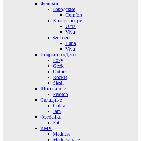
Женские
Городские
Comfort
Кросс-кантри
Ultra
Viva
Фитнесс
Luna
Viva
Подростки/Дети
Foxy
Geek
Outpost
Rocket
Slash
Шоссейные
Peloton
Складные
Cobra
Jam
Фэтбайки
Fat
BMX
Madness
Madness race