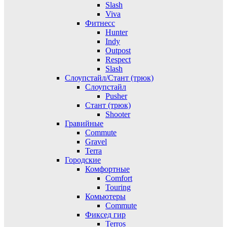
Slash
Viva
Фитнесс
Hunter
Indy
Outpost
Respect
Slash
Слоупстайл/Стант (трюк)
Слоупстайл
Pusher
Стант (трюк)
Shooter
Гравийные
Commute
Gravel
Terra
Городские
Комфортные
Comfort
Touring
Комьютеры
Commute
Фиксед гир
Terros