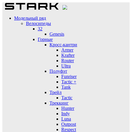
Модельный ряд
Велосипеды
32
Genesis
Горные
Кросс-кантри
Armer
Krafter
Router
Ultra
Полуфэт
Funriser
Tactic +
Tank
Трейл
Tactic
Треккинг
Hunter
Indy
Luna
Outpost
Respect