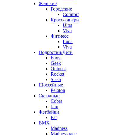
Женские
Городские
Comfort
Кросс-кантри
Ultra
Viva
Фитнесс
Luna
Viva
Подростки/Дети
Foxy
Geek
Outpost
Rocket
Slash
Шоссейные
Peloton
Складные
Cobra
Jam
Фэтбайки
Fat
BMX
Madness
Madness race