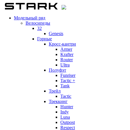
Модельный ряд
Велосипеды
32
Genesis
Горные
Кросс-кантри
Armer
Krafter
Router
Ultra
Полуфэт
Funriser
Tactic +
Tank
Трейл
Tactic
Треккинг
Hunter
Indy
Luna
Outpost
Respect