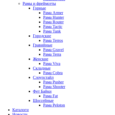
Рамы и фреймсеты
Горные
Рама Armer
Рама Hunter
Рама Router
Рама Tactic
Рама Tank
Городские
Рама Terros
Гравийные
Рама Gravel
Рама Terra
Женские
Рама Viva
Складные
Рама Cobra
Слоупстайл
Рама Pusher
Рама Shooter
Фет Байки
Рама Fat
Шоссейные
Рама Peloton
Каталоги
Новости