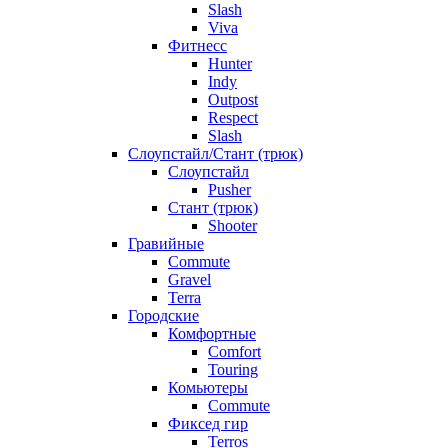
Slash
Viva
Фитнесс
Hunter
Indy
Outpost
Respect
Slash
Слоупстайл/Стант (трюк)
Слоупстайл
Pusher
Стант (трюк)
Shooter
Гравийные
Commute
Gravel
Terra
Городские
Комфортные
Comfort
Touring
Комьютеры
Commute
Фиксед гир
Terros