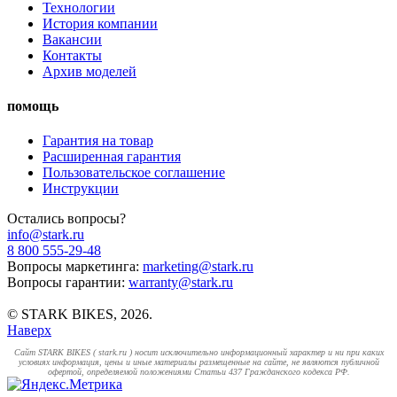
Технологии
История компании
Вакансии
Контакты
Архив моделей
помощь
Гарантия на товар
Расширенная гарантия
Пользовательское соглашение
Инструкции
Остались вопросы?
info@stark.ru
8 800 555-29-48
Вопросы маркетинга:
marketing@stark.ru
Вопросы гарантии:
warranty@stark.ru
© STARK BIKES, 2026.
Наверх
Cайт STARK BIKES ( stark.ru ) носит исключительно информационный характер и ни при каких
условиях информация, цены и иные материалы размещенные на сайте, не являются публичной
офертой, определяемой положениями Статьи 437 Гражданского кодекса РФ.