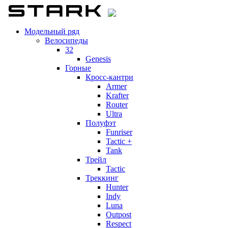
Модельный ряд
Велосипеды
32
Genesis
Горные
Кросс-кантри
Armer
Krafter
Router
Ultra
Полуфэт
Funriser
Tactic +
Tank
Трейл
Tactic
Треккинг
Hunter
Indy
Luna
Outpost
Respect