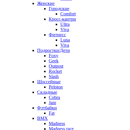
Женские
Городские
Comfort
Кросс-кантри
Ultra
Viva
Фитнесс
Luna
Viva
Подростки/Дети
Foxy
Geek
Outpost
Rocket
Slash
Шоссейные
Peloton
Складные
Cobra
Jam
Фэтбайки
Fat
BMX
Madness
Madness race