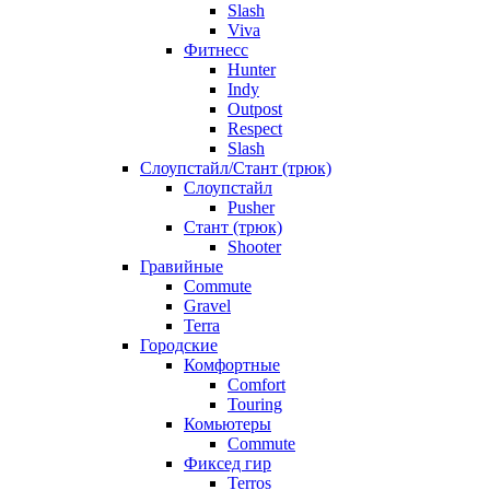
Slash
Viva
Фитнесс
Hunter
Indy
Outpost
Respect
Slash
Слоупстайл/Стант (трюк)
Слоупстайл
Pusher
Стант (трюк)
Shooter
Гравийные
Commute
Gravel
Terra
Городские
Комфортные
Comfort
Touring
Комьютеры
Commute
Фиксед гир
Terros