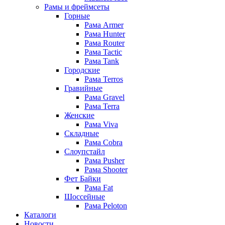
Рамы и фреймсеты
Горные
Рама Armer
Рама Hunter
Рама Router
Рама Tactic
Рама Tank
Городские
Рама Terros
Гравийные
Рама Gravel
Рама Terra
Женские
Рама Viva
Складные
Рама Cobra
Слоупстайл
Рама Pusher
Рама Shooter
Фет Байки
Рама Fat
Шоссейные
Рама Peloton
Каталоги
Новости