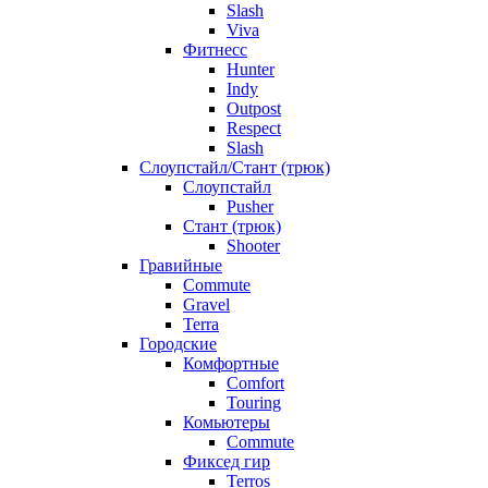
Slash
Viva
Фитнесс
Hunter
Indy
Outpost
Respect
Slash
Слоупстайл/Стант (трюк)
Слоупстайл
Pusher
Стант (трюк)
Shooter
Гравийные
Commute
Gravel
Terra
Городские
Комфортные
Comfort
Touring
Комьютеры
Commute
Фиксед гир
Terros