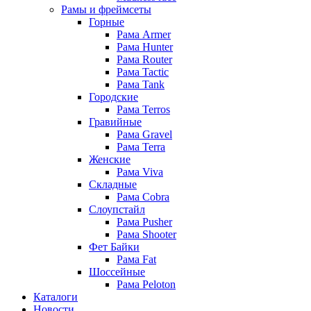
Рамы и фреймсеты
Горные
Рама Armer
Рама Hunter
Рама Router
Рама Tactic
Рама Tank
Городские
Рама Terros
Гравийные
Рама Gravel
Рама Terra
Женские
Рама Viva
Складные
Рама Cobra
Слоупстайл
Рама Pusher
Рама Shooter
Фет Байки
Рама Fat
Шоссейные
Рама Peloton
Каталоги
Новости