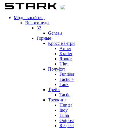
Модельный ряд
Велосипеды
32
Genesis
Горные
Кросс-кантри
Armer
Krafter
Router
Ultra
Полуфэт
Funriser
Tactic +
Tank
Трейл
Tactic
Треккинг
Hunter
Indy
Luna
Outpost
Respect