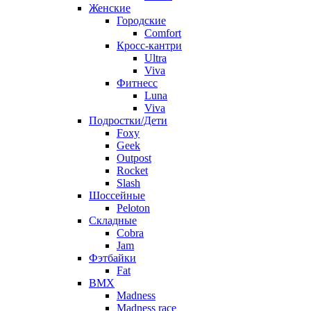
Женские
Городские
Comfort
Кросс-кантри
Ultra
Viva
Фитнесс
Luna
Viva
Подростки/Дети
Foxy
Geek
Outpost
Rocket
Slash
Шоссейные
Peloton
Складные
Cobra
Jam
Фэтбайки
Fat
BMX
Madness
Madness race