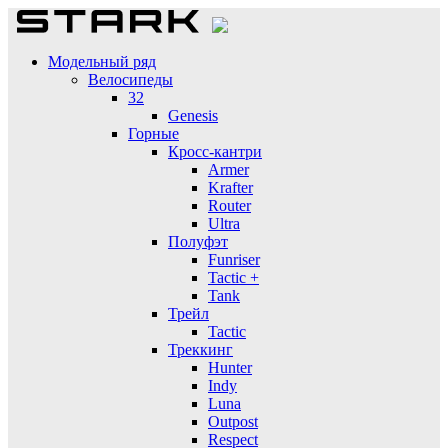
Модельный ряд
Велосипеды
32
Genesis
Горные
Кросс-кантри
Armer
Krafter
Router
Ultra
Полуфэт
Funriser
Tactic +
Tank
Трейл
Tactic
Треккинг
Hunter
Indy
Luna
Outpost
Respect