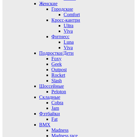
Женские
Городские
Comfort
Кросс-кантри
Ultra
Viva
Фитнесс
Luna
Viva
Подростки/Дети
Foxy
Geek
Outpost
Rocket
Slash
Шоссейные
Peloton
Складные
Cobra
Jam
Фэтбайки
Fat
BMX
Madness
Madness race