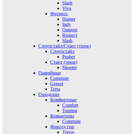
Slash
Viva
Фитнесс
Hunter
Indy
Outpost
Respect
Slash
Слоупстайл/Стант (трюк)
Слоупстайл
Pusher
Стант (трюк)
Shooter
Гравийные
Commute
Gravel
Terra
Городские
Комфортные
Comfort
Touring
Комьютеры
Commute
Фиксед гир
Terros